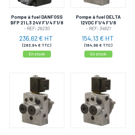
Pompe à fuel DANFOSS
Pompe à fuel DELTA
BFP 21 L3 24V F1/4 F1/8
12VDC F1/4 F1/8
- REF: 26230
- REF: 34621
236,62 € HT
154,13 € HT
(283,94 € TTC)
(184,96 € TTC)
En stock
En stock