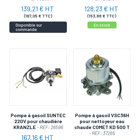
139,21 € HT
128,23 € HT
(167,05 € TTC)
(153,88 € TTC)
Disponible sur
En stock
commande
Pompe à gasoil SUNTEC
Pompe à gasoil VSC36H
220V pour chaudière
pour nettoyeur eau
KRANZLE
- REF: 26596
chaude COMET KD 500 T
- REF: 37265
167,16 € HT