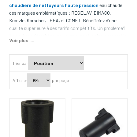
chaudière de nettoyeurs haute pression
eau chaude
des marques emblématiques : REGELAV, DIMACO,
Kranzle, Karscher, TEHA, et COMET. Bénéficiez d'une
qualité supérieure à des tarifs compétitifs. Un problème?
Nos pièces détachées, en vente sur notre site, assurent la
Voir plus ....
réparabilité de chaque produit.
Faites confiance à REGELAV pour une performance sans
faille.
Trier par
Afficher
par page