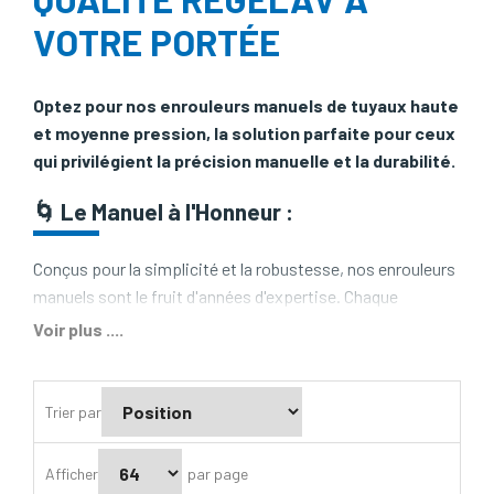
VOTRE PORTÉE
Optez pour nos enrouleurs manuels de tuyaux haute
et moyenne pression, la solution parfaite pour ceux
qui privilégient la précision manuelle et la durabilité.
🌀
Le Manuel à l'Honneur
:
Conçus pour la simplicité et la robustesse, nos enrouleurs
manuels sont le fruit d'années d'expertise. Chaque
composant est pensé pour assurer une maniabilité sans
Voir plus ....
effort, tout en garantissant une longue durée de vie à votre
équipement qu'il soit
enrouleur flexible ou tuyaux de
nettoyeur haute pression
.
Trier par
✨
Un Service Après-Vente de Confiance
:
Afficher
par page