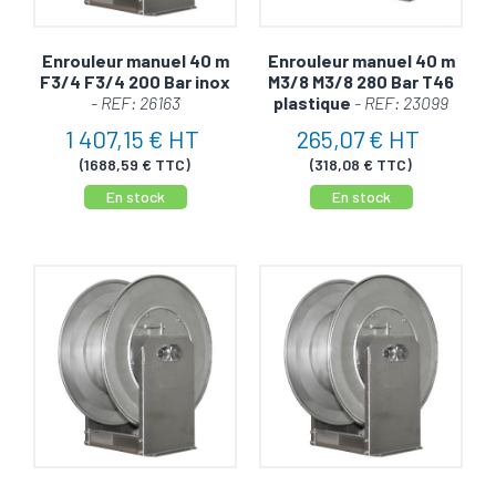
Enrouleur manuel 40 m
Enrouleur manuel 40 m
F3/4 F3/4 200 Bar inox
M3/8 M3/8 280 Bar T46
- REF: 26163
plastique
- REF: 23099
1 407,15 € HT
265,07 € HT
(1688,59 € TTC)
(318,08 € TTC)
En stock
En stock