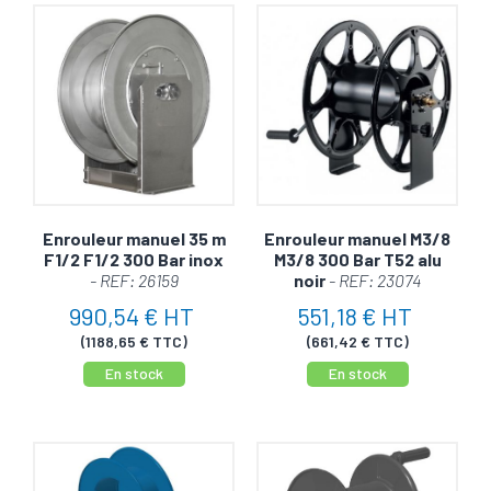
de qualité. Explorez nos produits et bénéficiez de la
sérénité d'un matériel fiable.
Enrouleur manuel 35 m
Enrouleur manuel M3/8
F1/2 F1/2 300 Bar inox
M3/8 300 Bar T52 alu
- REF: 26159
noir
- REF: 23074
990,54 € HT
551,18 € HT
(1188,65 € TTC)
(661,42 € TTC)
En stock
En stock