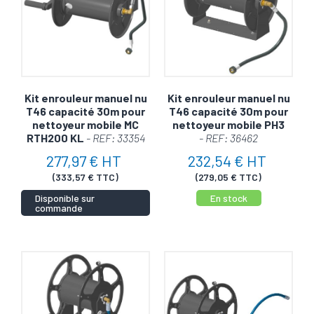
Kit enrouleur manuel nu
Kit enrouleur manuel nu
T46 capacité 30m pour
T46 capacité 30m pour
nettoyeur mobile MC
nettoyeur mobile PH3
RTH200 KL
- REF: 33354
- REF: 36462
277,97 € HT
232,54 € HT
(333,57 € TTC)
(279,05 € TTC)
Disponible sur
En stock
commande