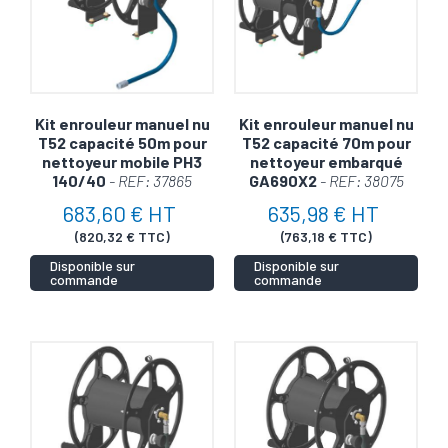
Kit enrouleur manuel nu
Kit enrouleur manuel nu
T52 capacité 50m pour
T52 capacité 70m pour
nettoyeur mobile PH3
nettoyeur embarqué
140/40
- REF: 37865
GA690X2
- REF: 38075
683,60 € HT
635,98 € HT
(820,32 € TTC)
(763,18 € TTC)
Disponible sur
Disponible sur
commande
commande