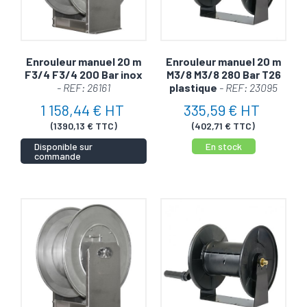
Enrouleur manuel 20 m
Enrouleur manuel 20 m
F3/4 F3/4 200 Bar inox
M3/8 M3/8 280 Bar T26
- REF: 26161
plastique
- REF: 23095
1 158,44 € HT
335,59 € HT
(1390,13 € TTC)
(402,71 € TTC)
Disponible sur
En stock
commande