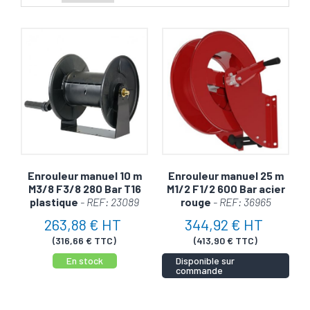
Chez Regelav, nous tenons à ce que vous profitiez de
votre investissement le plus longtemps possible. C'est
pourquoi nous vous proposons un vaste choix de pièces
détachées pour vos enrouleurs manuels. Rendez-vous sur
notre page dédiée pour découvrir notre offre :
Pièces
Détachées Enrouleur
.
Pourquoi Choisir Regelav ?
Tradition & Qualité :
Nous mettons notre expertise
Enrouleur manuel 10 m
Enrouleur manuel 25 m
au service de produits durables et performants.
M3/8 F3/8 280 Bar T16
M1/2 F1/2 600 Bar acier
Réactivité :
Notre équipe est à votre disposition
plastique
- REF: 23089
rouge
- REF: 36965
pour tout besoin d'information ou de support
263,88 € HT
344,92 € HT
technique.
(316,66 € TTC)
(413,90 € TTC)
Confiance :
La satisfaction de nos clients est notre
En stock
Disponible sur
meilleure publicité.
commande
Faites confiance à Regelav pour un enroulement manuel