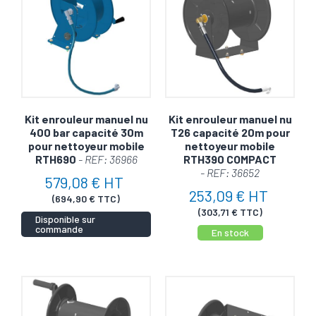
Kit enrouleur manuel nu
Kit enrouleur manuel nu
400 bar capacité 30m
T26 capacité 20m pour
pour nettoyeur mobile
nettoyeur mobile
RTH690
- REF: 36966
RTH390 COMPACT
- REF: 36652
579,08 € HT
253,09 € HT
(694,90 € TTC)
(303,71 € TTC)
Disponible sur
commande
En stock