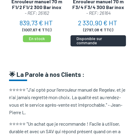
Enrouleur manuel 70 m
Enrouleur manuel 70 m
F1/2 F1/2 300 Bar inox
F3/4 F3/4 300 Bar inox
- REF: 26162
- REF: 26164
839,73 € HT
2 330,90 € HT
(1007,67 € TTC)
(2797,08 € TTC)
En stock
Disponible sur
commande
🌟
La Parole à nos Clients
:
⭐⭐⭐⭐⭐ "J'ai opté pour l'enrouleur manuel de Regelav, et je
n'ai jamais regretté mon choix. La qualité est au rendez-
vous et le service après-vente est irréprochable." - Jean-
Pierre L.
⭐⭐⭐⭐⭐ "Un achat que je recommande ! Facile à utiliser,
durable et avec un SAV qui répond présent quand on en a