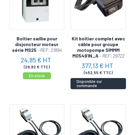
nos produits que dans nos services. Chez REGELAV, votre
boîtier sera expédié en un éclair pour vous permettre de
bénéficier rapidement de ses avantages.
Boîtier saillie pour
Kit boîtier complet avec
disjoncteur moteur
câble pour groupe
série MS25
- REF: 21894
motopompe SIMMM
M05491N_A
- REF: 29722
24,85 € HT
377,13 € HT
(29,82 € TTC)
(452,55 € TTC)
En stock
Disponible sur
commande