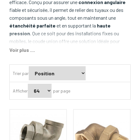
efficace. Conçu pour assurer une
connexion angulaire
fiable et sécurisée, il permet de relier des tuyaux ou des
composants sous un angle, tout en maintenant une
étanchéité parfaite
et en supportant la
haute
pression
. Que ce soit pour des installations fixes ou
mobiles, le coude union offre une solution idéale pour
optimiser la configuration de vos systèmes de nettoyage.
Voir plus ....
Grâce à sa
conception robuste
, le coude union supporte
les conditions les plus exigeantes, résistant à la
Trier par
corrosion, aux variations de température et aux
environnements abrasifs. Il permet d’orienter les flux tout
Afficher
par page
en maintenant une pression stable, indispensable pour
assurer un
nettoyage efficace
dans des secteurs
comme l’agriculture, le BTP, l’industrie ou la propreté
industrielle.
Disponible en différentes tailles et matériaux, le
coude
union
s’adapte à vos besoins spécifiques et assure une