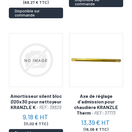
(68,27 € TTC)
commande
Disponible sur
commande
Amortisseur silent bloc
Axe de réglage
Ø20x30 pour nettoyeur
d'admission pour
KRANZLE K
- REF: 38829
chaudière KRANZLE
Therm
- REF: 37773
9,18 € HT
13,39 € HT
(11,02 € TTC)
(16,06 € TTC)