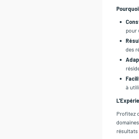
Pourquoi
Cons
pour 
Résul
des r
Adap
résid
Facili
à util
L'Expéri
Profitez 
domaines.
résultats