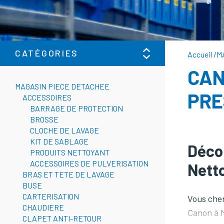
CATÉGORIES
Accueil
/
M
CAN
MAGASIN PIECE DETACHEE
PRE
ACCESSOIRES
BARRAGE DE PROTECTION
BROSSE
CLOCHE DE LAVAGE
KIT DE SABLAGE
Déco
PRODUITS NETTOYANT
ACCESSOIRES DE PULVERISATION
Netto
BRAS ET TETE DE LAVAGE
BUSE
CARTERISATION
Vous cher
CHAUDIERE
Canon à M
CLAPET ANTI-RETOUR