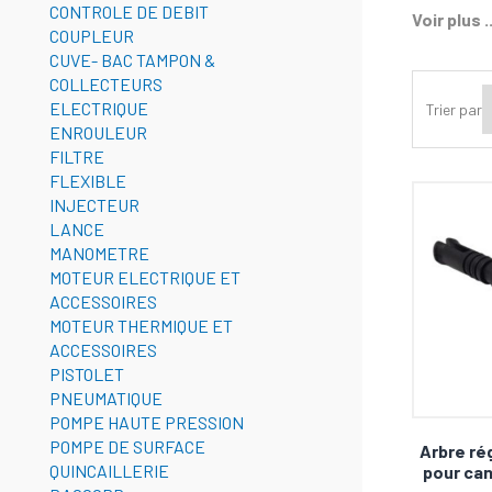
CONTROLE DE DEBIT
Voir plus ..
Pourquoi
COUPLEUR
CUVE- BAC TAMPON &
Mous
COLLECTEURS
effor
ELECTRIQUE
Trier par
ENROULEUR
Rapid
FILTRE
impec
FLEXIBLE
Prote
INJECTEUR
LANCE
domm
MANOMETRE
Polyv
MOTEUR ELECTRIQUE ET
ACCESSOIRES
Simpl
MOTEUR THERMIQUE ET
ACCESSOIRES
L'Expéri
PISTOLET
Profitez 
PNEUMATIQUE
POMPE HAUTE PRESSION
Command
POMPE DE SURFACE
Arbre ré
QUINCAILLERIE
pour ca
Dites adi