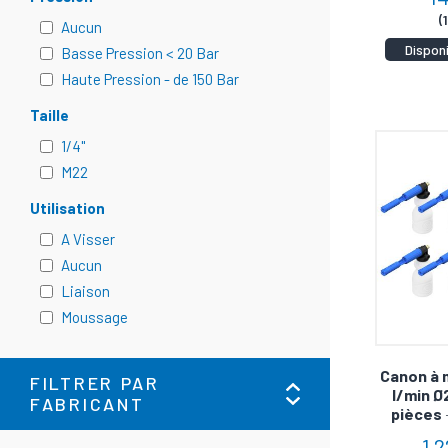
(
Aucun
Dispon
Basse Pression < 20 Bar
Haute Pression - de 150 Bar
Taille
1/4"
M22
Utilisation
A Visser
Aucun
Liaison
Moussage
Canon à 
FILTRER PAR
l/min Ø2
FABRICANT
pièces
1 