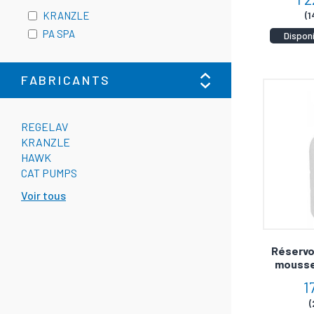
(1
KRANZLE
PA SPA
Dispon
FABRICANTS
REGELAV
KRANZLE
HAWK
CAT PUMPS
Voir tous
Réservo
mousse
1
(