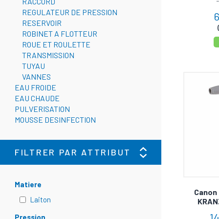
RACCORD
REGULATEUR DE PRESSION
et des ré
6
RESERVOIR
grâce à t
ROBINET A FLOTTEUR
ROUE ET ROULETTE
TRANSMISSION
TUYAU
VANNES
EAU FROIDE
EAU CHAUDE
PULVERISATION
MOUSSE DESINFECTION
FILTRER PAR ATTRIBUT
Matiere
Canon 
Laiton
KRAN
14
Pression