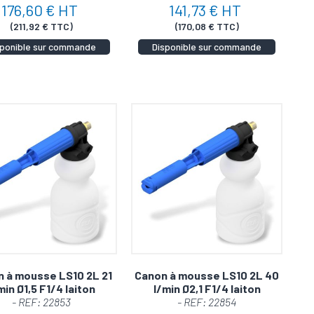
176,60 € HT
141,73 € HT
 pression en une machine de nettoyage de pointe
(211,92 € TTC)
(170,08 € TTC)
mmandez maintenant !
sponible sur commande
Disponible sur commande
 à mousse LS10 2L 21
Canon à mousse LS10 2L 40
min Ø1,5 F1/4 laiton
l/min Ø2,1 F1/4 laiton
- REF: 22853
- REF: 22854