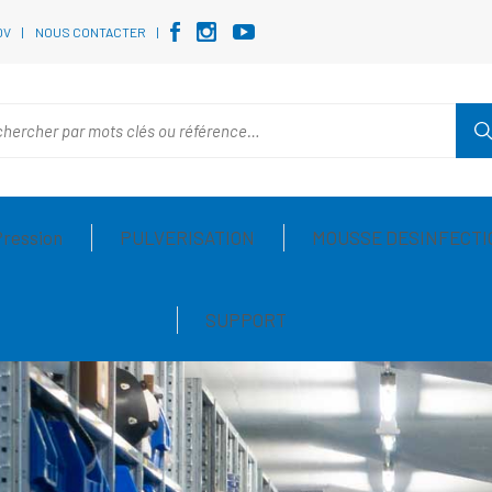
DV
NOUS CONTACTER
Pression
PULVERISATION
MOUSSE DESINFECTI
SUPPORT