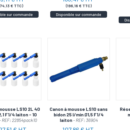
174,13 € TTC)
(196,16 € TTC)
ible sur commande
Disponible sur commande
Di
mousse LS10 2L 40
Canon à mousse LS10 sans
Rése
,1 F1/4 laiton - 10
bidon 25 l/min Ø1,5 F1/4
- REF: 22854pack10
laiton
- REF: 36904
227,51 € HT
107,86 € HT