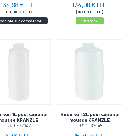
134,98 € HT
134,98 € HT
(161,98 € TTC)
(161,98 € TTC)
sponible sur commande
En stock
rvoir 1L pour canon à
Réservoir 2L pour canon à
mousse KRANZLE
mousse KRANZLE
- REF: 37947
- REF: 37948
14,38 € HT
16,20 € HT