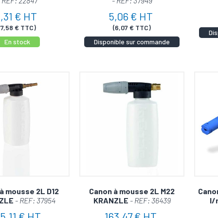
- REF: 22847
- REF: 37949
sultats spectaculaires. Transformez votre nettoyeur haute
,31 € HT
5,06 € HT
ous nos
accessoires pour nettoyeur haute-pression
– co
(7,58 € TTC)
(6,07 € TTC)
Di
En stock
Disponible sur commande
à mousse 2L D12
Canon à mousse 2L M22
Canon
ZLE
- REF: 37954
KRANZLE
- REF: 36439
l/
5,11 € HT
163,47 € HT