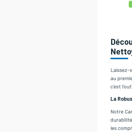
Décou
Netto
Laissez-v
au premie
c'est l'ou
La Robus
Notre Can
durabilit
les comp