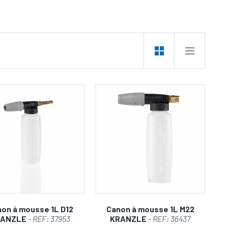
énètre et dissout la saleté en profondeur, sans
La mousse agit rapidement pour des résultats
 surface et la pression, évitant les rayures et les
en ne lui résiste.
e, et c'est parti pour un nettoyage sans pareil.
ousse. Des résultats impeccables sans compromis.
on à mousse 1L D12
Canon à mousse 1L M22
RANZLE
- REF: 37953
KRANZLE
- REF: 36437
usse dès aujourd'hui pour un nettoyage sans effort