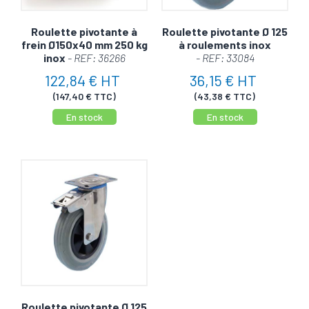
Roulette pivotante à
Roulette pivotante Ø 125
frein Ø150x40 mm 250 kg
à roulements inox
inox
- REF: 36266
- REF: 33084
122,84 € HT
36,15 € HT
(147,40 € TTC)
(43,38 € TTC)
En stock
En stock
Roulette pivotante Ø 125