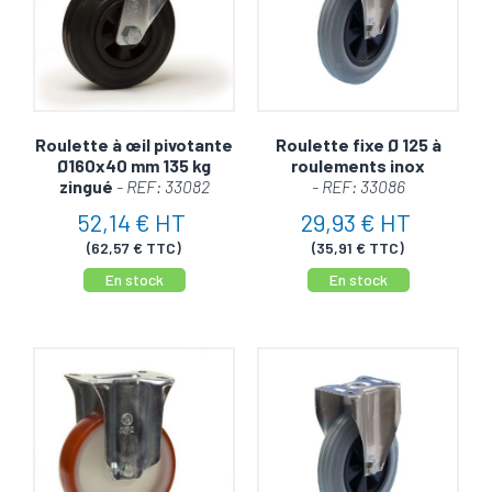
Roulette à œil pivotante
Roulette fixe Ø 125 à
Ø160x40 mm 135 kg
roulements inox
zingué
- REF: 33082
- REF: 33086
52,14 € HT
29,93 € HT
(62,57 € TTC)
(35,91 € TTC)
En stock
En stock