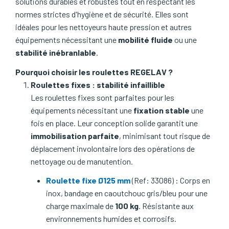
solutions durables et robustes tout en respectant les
normes strictes d'hygiène et de sécurité. Elles sont
idéales pour les nettoyeurs haute pression et autres
équipements nécessitant une
mobilité fluide
ou une
stabilité inébranlable
.
Pourquoi choisir les roulettes REGELAV ?
Roulettes fixes : stabilité infaillible
Les roulettes fixes sont parfaites pour les
équipements nécessitant une
fixation stable
une
fois en place. Leur conception solide garantit une
immobilisation parfaite
, minimisant tout risque de
déplacement involontaire lors des opérations de
nettoyage ou de manutention.
Roulette fixe Ø125 mm
(Ref: 33086) : Corps en
inox, bandage en caoutchouc gris/bleu pour une
charge maximale de
100 kg
. Résistante aux
environnements humides et corrosifs.