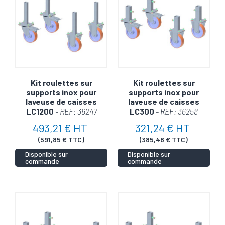
permettant des déplacements aisés et précis.
🍀
Résistance Optimale
: Conçues pour le milieu agro-
alimentaire, elles tiennent compte des projections d'eau,
des détergents et de toutes les contraintes de cet
environnement exigeant.
🚿
Compatibilité Étendue
: Parfaites pour votre
Kit roulettes sur
Kit roulettes sur
supports inox pour
supports inox pour
nettoyeur haute pression, ces roulettes sont également
laveuse de caisses
laveuse de caisses
adaptées pour divers équipements en milieu agro-
LC1200
- REF: 36247
LC300
- REF: 36258
alimentaire.
493,21 € HT
321,24 € HT
Investir dans les roulettes REGELAV, c'est garantir à vos
(591,85 € TTC)
(385,48 € TTC)
équipements une manœuvrabilité parfaite tout en
Disponible sur
Disponible sur
commande
commande
respectant les normes strictes d'hygiène requises par
l'industrie agro-alimentaire.