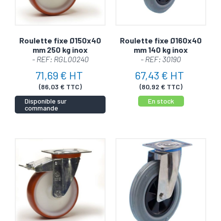
Roulette fixe Ø150x40
Roulette fixe Ø160x40
mm 250 kg inox
mm 140 kg inox
- REF: RGL00240
- REF: 30190
71,69 € HT
67,43 € HT
(86,03 € TTC)
(80,92 € TTC)
Disponible sur
En stock
commande