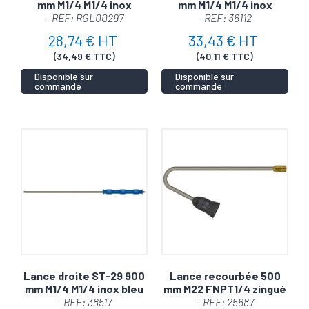
mm M1/4 M1/4 inox
mm M1/4 M1/4 inox
- REF: RGL00297
- REF: 36112
28,74 € HT
33,43 € HT
(34,49 € TTC)
(40,11 € TTC)
Disponible sur
Disponible sur
commande
commande
Lance droite ST-29 900
Lance recourbée 500
mm M1/4 M1/4 inox bleu
mm M22 FNPT1/4 zingué
- REF: 38517
- REF: 25687