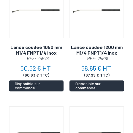
Ne laissez pas la saleté prendre le dessus. Commandez
dès aujourd'hui et bénéficiez d'une expédition rapide pour
que vous puissiez commencer à nettoyer plus
efficacement, plus rapidement.
Lance coudée 1050 mm
Lance coudée 1200 mm
M1/4 FNPT1/4 inox
M1/4 FNPT1/4 inox
- REF: 25678
- REF: 25680
50,52 € HT
56,65 € HT
(60,63 € TTC)
(67,99 € TTC)
Disponible sur
Disponible sur
commande
commande