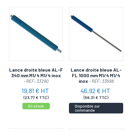
Lance droite bleue AL-F
Lance droite bleue AL-
340 mm M1/4 M1/4 inox
FL 1000 mm M1/4 M1/4
- REF: 33290
inox
- REF: 33698
19,81 € HT
46,92 € HT
(23,77 € TTC)
(56,31 € TTC)
En stock
Disponible sur
commande