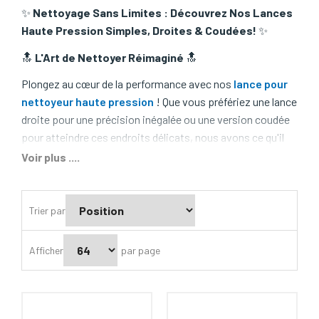
✨
Nettoyage Sans Limites : Découvrez Nos Lances
Haute Pression Simples, Droites & Coudées!
✨
🔝
L'Art de Nettoyer Réimaginé
🔝
Plongez au cœur de la performance avec nos
lance pour
nettoyeur haute pression
! Que vous préfériez une lance
droite pour une précision inégalée ou une version coudée
pour atteindre ces endroits délicats, nous avons ce qu'il
vous faut.
Voir plus ....
🚀
Variété & Flexibilité : L'Harmonie Parfaite
🚀
Lance Droite :
Directe et précise, cette lance est
Trier par
idéale pour un nettoyage intensif des surfaces planes
et larges. Tout droit, tout propre !
Afficher
par page
Lance Coudée :
Avec son angle stratégique, cette
lance est votre meilleure alliée pour nettoyer sous les
véhicules, les toits ou tout autre endroit difficile
d'accès. Un angle pour un nettoyage angulaire !