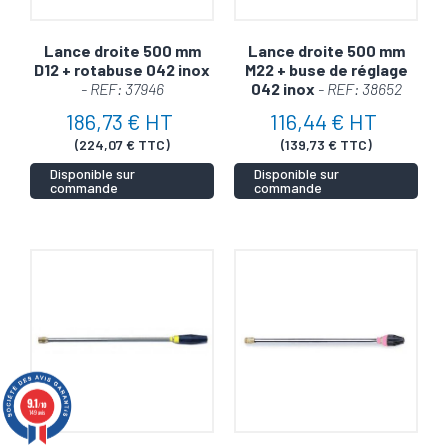
Lance droite 500 mm
Lance droite 500 mm
D12 + rotabuse 042 inox
M22 + buse de réglage
- REF: 37946
042 inox
- REF: 38652
186,73 € HT
116,44 € HT
(224,07 € TTC)
(139,73 € TTC)
Disponible sur
Disponible sur
commande
commande
9.1
/10
149 avis