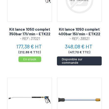
prix.
Livraison rapide : votre
Kit lance 1050 complet
Kit lance 1050 complet
satisfaction, notre priorité
350bar 17l/min - ETK22
400bar 15l/min - ETK22
- REF: 37021
- REF: 38521
177,38 € HT
348,08 € HT
Transformez votre expérience de nettoyage avec
(212,86 € TTC)
(417,70 € TTC)
notre lance simple haute pression !
En stock
Disponible sur
commande