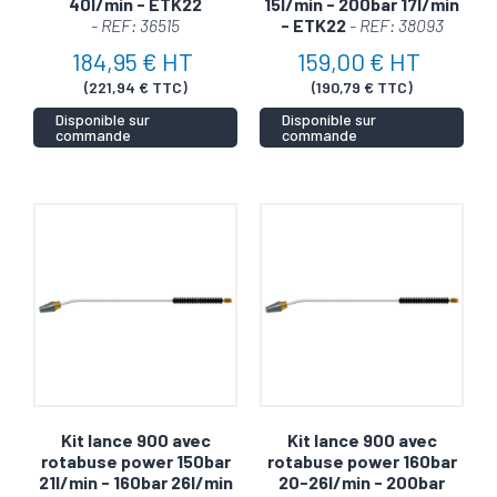
40l/min - ETK22
15l/min - 200bar 17l/min
- REF: 36515
- ETK22
- REF: 38093
184,95 € HT
159,00 € HT
(221,94 € TTC)
(190,79 € TTC)
Disponible sur
Disponible sur
commande
commande
Kit lance 900 avec
Kit lance 900 avec
rotabuse power 150bar
rotabuse power 160bar
21l/min - 160bar 26l/min
20-26l/min - 200bar