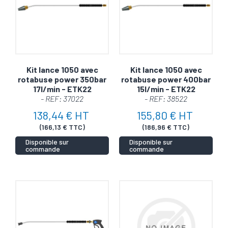
efficacité redoutable.
Durabilité renforcée
: conçue pour résister aux
usages intensifs et durer longtemps.
Confort d’utilisation
: une ergonomie pensée pour
un maniement aisé, même sur de longues périodes.
Kit lance 1050 avec
Kit lance 1050 avec
Compatibilité universelle
: adaptée à une large
rotabuse power 350bar
rotabuse power 400bar
17l/min - ETK22
15l/min - ETK22
gamme de systèmes haute pression.
- REF: 37022
- REF: 38522
138,44 € HT
155,80 € HT
Pourquoi choisir notre lance
(166,13 € TTC)
(186,96 € TTC)
simple haute pression ?
Disponible sur
Disponible sur
commande
commande
Efficacité optimale
: éliminez même la saleté la
plus tenace sans effort.
Précision remarquable
: nettoyez les zones ciblées
sans gaspillage d’eau ni d’énergie.
Un investissement judicieux
: robuste et
polyvalente, elle garantit un excellent rapport qualité-