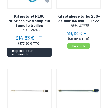
Kit pistolet RL60
Kit rotabuse turbo 200-
MBSP3/8 avec coupleur
250bar 15l/min - ETK22
femelle à billes
- REF: 37900
- REF: 38245
49,18 € HT
314,83 € HT
(59,02 € TTC)
(377,80 € TTC)
En stock
Disponible sur
commande