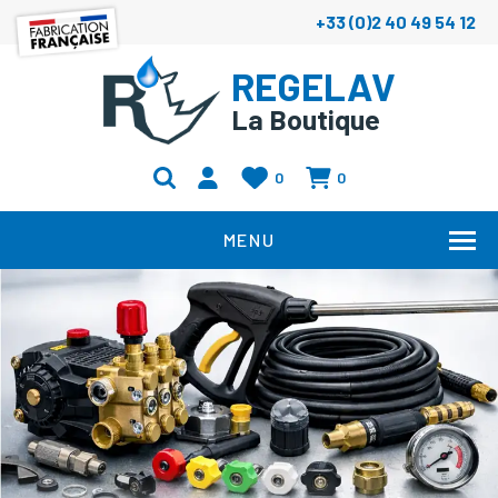
+33 (0)2 40 49 54 12
REGELAV
La Boutique
0
0
MENU