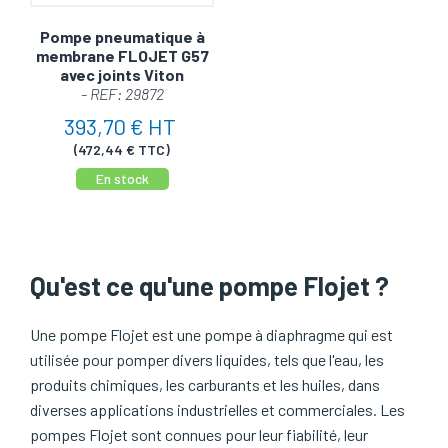
efficacité accrue. En choisissant Flojet, vous faites un
geste pour la planète tout en optimisant votre
Pompe pneumatique à
membrane FLOJET G57
productivité.
avec joints Viton
- REF: 29872
Pourquoi Flojet est la référence en matière de
393,70 € HT
Pompe Pneumatique?
(472,44 € TTC)
Flojet n'est pas qu'une marque, c'est une promesse de
En stock
performance. En matière de pompe pneumatique, le choix
du bon équipement peut faire toute la différence. C'est
pourquoi tant de professionnels à travers le monde font
confiance à Flojet. Durabilité, efficacité et simplicité
Qu'est ce qu'une pompe Flojet ?
d'utilisation sont au cœur de chaque modèle.
Les pompes pneumatiques FLOJET, sont des pompes à
Une pompe Flojet est une pompe à diaphragme qui est
membrane qui utilisées pour le transfert de boisson, soda,
utilisée pour pomper divers liquides, tels que l'eau, les
vin, bière, fontaine de boissons, système Bag-In-Box,
produits chimiques, les carburants et les huiles, dans
avec un grand nombre de produits chimiques.
diverses applications industrielles et commerciales. Les
pompes Flojet sont connues pour leur fiabilité, leur
Débit max 26.5 l/min, pression 1.4 à 6.9 bars, auto-