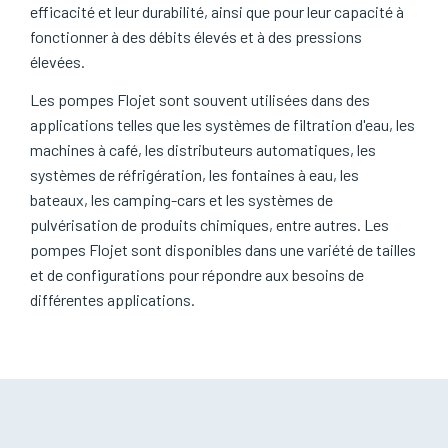
efficacité et leur durabilité, ainsi que pour leur capacité à
amorçage jusqu'à 4.5 m, pompage de fluides jusqu'à 750
fonctionner à des débits élevés et à des pressions
cP.
élevées.
Les pompes Flojet sont souvent utilisées dans des
applications telles que les systèmes de filtration d'eau, les
machines à café, les distributeurs automatiques, les
systèmes de réfrigération, les fontaines à eau, les
bateaux, les camping-cars et les systèmes de
pulvérisation de produits chimiques, entre autres. Les
pompes Flojet sont disponibles dans une variété de tailles
et de configurations pour répondre aux besoins de
différentes applications.