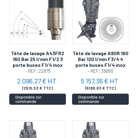
Tête de lavage A43FR2
Tête de lavage A80R 160
160 Bar 25 l/min F1/2 3
Bar 120 l/min F3/4 4
porte buses F1/4 inox
porte buses F1/4 inox
- REF: 22875
- REF: 38665
2 096,27 € HT
5 157,36 € HT
(2515,53 € TTC)
(6188,83 € TTC)
Disponible sur
Disponible sur
commande
commande