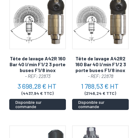
Tête de lavage A42R 160
Tête de lavage A42R2
Bar 40 l/min F1/2 3 porte
160 Bar 40 l/min F1/2 3
buses F1/8 inox
porte buses F1/8 inox
- REF: 22873
- REF: 22878
3 698,28 € HT
1 788,53 € HT
(4437,94 € TTC)
(2146,24 € TTC)
Disponible sur
Disponible sur
commande
commande