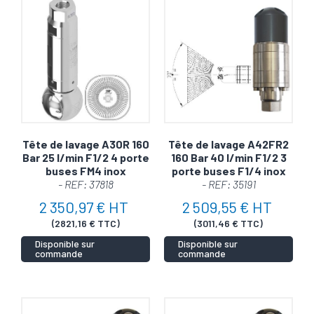
Retrouvez tous nos
bras et tête de lavage pour
nettoyeur haute pression
pour répondre
spécifiquement à votre besoin
Tête de lavage A30R 160
Tête de lavage A42FR2
Bar 25 l/min F1/2 4 porte
160 Bar 40 l/min F1/2 3
buses FM4 inox
porte buses F1/4 inox
- REF: 37818
- REF: 35191
2 350,97 € HT
2 509,55 € HT
(2821,16 € TTC)
(3011,46 € TTC)
Disponible sur
Disponible sur
commande
commande