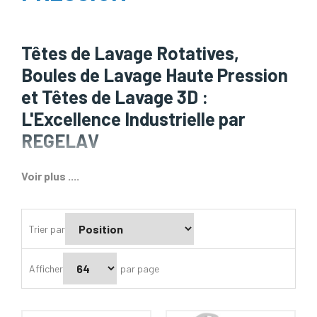
Têtes de Lavage Rotatives,
Boules de Lavage Haute Pression
et Têtes de Lavage 3D :
L'Excellence Industrielle par
REGELAV
Bienvenue sur le portail de REGELAV, votre source fiable
Voir plus ....
pour les têtes de lavage rotatives, les boules de lavage
haute pression, et les têtes de lavage 3D de qualité
supérieure. Si vous êtes un professionnel en quête de
Trier par
solutions de nettoyage industriels de pointe, vous êtes au
bon endroit !
Afficher
par page
Têtes de Lavage 3D REGELAV: