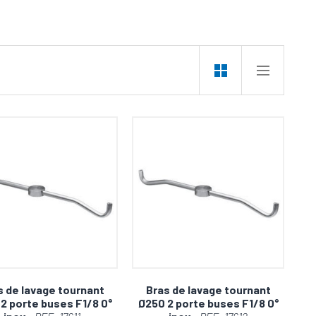
l par excellence. Conçus en acier inoxydable pour
 des pressions allant de 100 à 250 bars. Ces
aces et objets, allant des installations industrielles
 de vie.
une efficacité inégalée.
cord tournant pour une efficacité redoutable.
s de lavage tournant
Bras de lavage tournant
2 porte buses F1/8 0°
Ø250 2 porte buses F1/8 0°