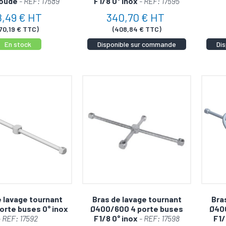
soudé
- REF: 17589
F1/8 0° inox
- REF: 17595
8,49 € HT
340,70 € HT
70,19 € TTC)
(408,84 € TTC)
En stock
Disponible sur commande
Di
e lavage tournant
Bras de lavage tournant
Bra
orte buses 0° inox
Ø400/600 4 porte buses
Ø40
- REF: 17592
F1/8 0° inox
- REF: 17598
F1/