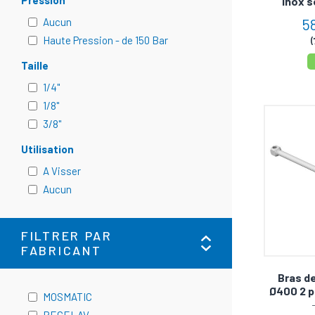
Pression
inox 
5
Aucun
Haute Pression - de 150 Bar
(
Taille
1/4"
1/8"
3/8"
Utilisation
A Visser
Aucun
FILTRER PAR
FABRICANT
Bras d
Ø400 2 p
MOSMATIC