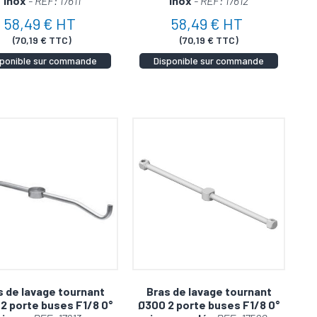
inox
- REF: 17611
inox
- REF: 17612
58,49 € HT
58,49 € HT
(70,19 € TTC)
(70,19 € TTC)
ssion offre une efficacité et une puissance de
sponible sur commande
Disponible sur commande
tout en éliminant les saletés les plus tenaces en un
e et durable sur le marché ! Contactez-nous dès
ras et tête de lavage pour nettoyeur haute-
s de lavage tournant
Bras de lavage tournant
2 porte buses F1/8 0°
Ø300 2 porte buses F1/8 0°