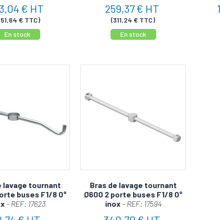
3,04 € HT
259,37 € HT
351,64 € TTC)
(311,24 € TTC)
En stock
En stock
e lavage tournant
Bras de lavage tournant
orte buses F1/8 0°
Ø600 2 porte buses F1/8 0°
ox
- REF: 17623
inox
- REF: 17594
8,74 € HT
340,70 € HT