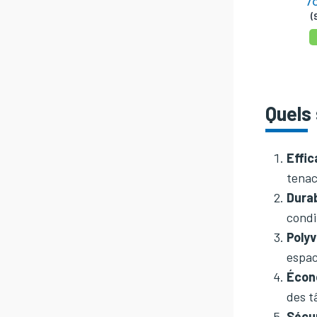
(
Quels
Effic
tenac
Durab
condi
Poly
espac
Écon
des t
Sécu