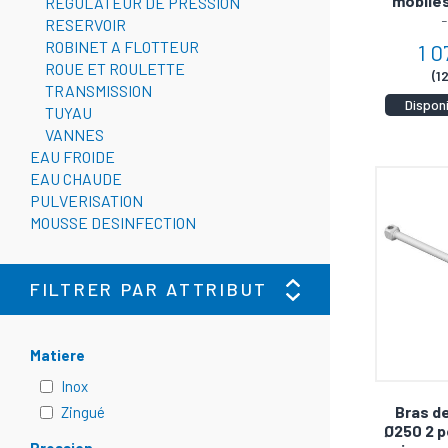
mobile
REGULATEUR DE PRESSION
-
RESERVOIR
Efficaci
ROBINET A FLOTTEUR
1 0
Lorsqu'il
ROUE ET ROULETTE
(1
TRANSMISSION
nettoyage
Dispon
TUYAU
rien de t
VANNES
EAU FROIDE
N'attende
EAU CHAUDE
maintena
PULVERISATION
MOUSSE DESINFECTION
pression
FILTRER PAR ATTRIBUT
Matiere
Inox
Bras d
Zingué
Ø250 2 p