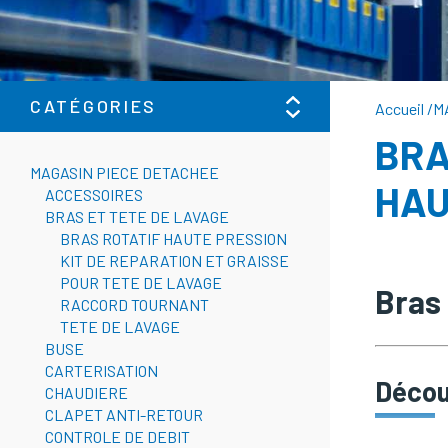
CATÉGORIES
Accueil
/
M
BRA
MAGASIN PIECE DETACHEE
HAU
ACCESSOIRES
BRAS ET TETE DE LAVAGE
BRAS ROTATIF HAUTE PRESSION
KIT DE REPARATION ET GRAISSE
POUR TETE DE LAVAGE
Bras
RACCORD TOURNANT
TETE DE LAVAGE
BUSE
CARTERISATION
Découv
CHAUDIERE
CLAPET ANTI-RETOUR
CONTROLE DE DEBIT