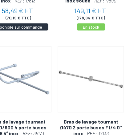
inox
- REF: 17613
inox soudé
- REF: 17590
58,49 € HT
149,11 € HT
(70,19 € TTC)
(178,94 € TTC)
sponible sur commande
En stock
s de lavage tournant
Bras de lavage tournant
0/600 4 porte buses
Ø470 2 porte buses F1/4 0°
8 5° inox
- REF: 35173
inox
- REF: 37138