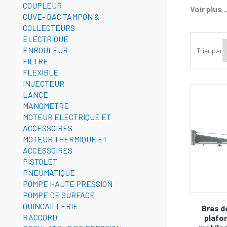
Nos bras 
COUPLEUR
Voir plus ..
CUVE- BAC TAMPON &
garantir 
COLLECTEURS
caractéri
ELECTRIQUE
aux engin
ENROULEUR
Trier par
FILTRE
Avantage
FLEXIBLE
Matér
INJECTEUR
LANCE
Haut
MANOMETRE
Poly
MOTEUR ELECTRIQUE ET
Tech
ACCESSOIRES
MOTEUR THERMIQUE ET
Applicat
ACCESSOIRES
Netto
PISTOLET
PNEUMATIQUE
Décap
POMPE HAUTE PRESSION
Netto
POMPE DE SURFACE
QUINCAILLERIE
Bras d
Entre
RACCORD
plafo
Et be