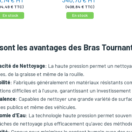
94,49 € TTC)
(408,84 € TTC)
En stock
En stock
 sont les avantages des Bras Tourna
acité de Nettoyage
: La haute pression permet un nettoyag
es, de la graisse et même de la rouille.
ilité
: Fabriqués généralement en matériaux résistants com
tions difficiles et à l'usure, garantissant un investissement
valence
: Capables de nettoyer une grande variété de surfac
es publics et même des véhicules.
omie d'Eau
: La technologie haute pression permet souvent 
âches de nettoyage plus efficacement qu'avec des méthodes
rité
: Conçus pour minimiser le contact humain avec des s