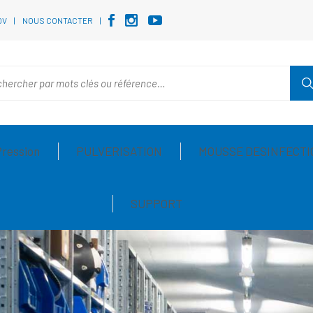
DV
NOUS CONTACTER
Pression
PULVERISATION
MOUSSE DESINFECTI
SUPPORT