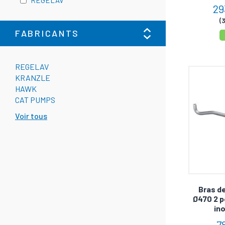
REGELAV
29
(
FABRICANTS
REGELAV
KRANZLE
HAWK
CAT PUMPS
Voir tous
Bras d
Ø470 2 p
in
7