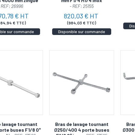
s 4000 mm zingué
mm F1/4 M1/4 inox
 REF: 26996
- REF: 25155
té Redoutable
70,78 € HT
820,03 € HT
 est couplé à un raccord tournant, le bras rotatif haute pre
284,94 € TTC)
(984,03 € TTC)
Di
 incomparables. Il permet d'atteindre des zones difficiles, 
ible sur commande
Disponible sur commande
emps.
z plus, optez pour la solution de nettoyage la plus efficac
nt pour plus d'informations ou pour passer commande de
b
.
e lavage tournant
Bras de lavage tournant
Bra
orte buses F1/8 0°
Ø250/400 4 porte buses
Ø300 