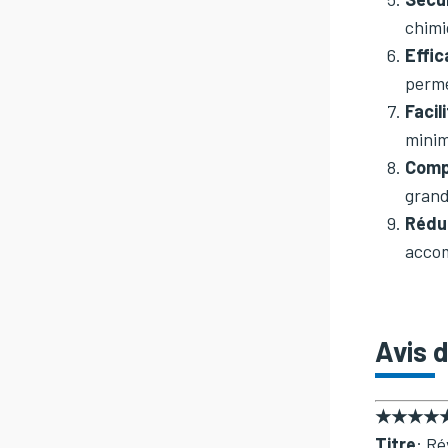
chimi
Effic
perme
Facil
minim
Compa
grande
Rédu
accom
Avis 
★★★★
Titre
: Ré