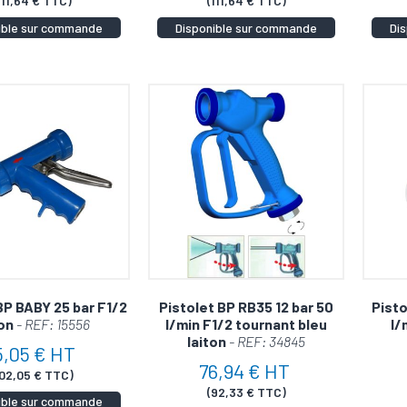
111,64 € TTC)
(111,64 € TTC)
ible sur commande
Disponible sur commande
Di
BP BABY 25 bar F1/2
Pistolet BP RB35 12 bar 50
Pisto
ton
- REF: 15556
l/min F1/2 tournant bleu
l/
laiton
- REF: 34845
5,05 € HT
76,94 € HT
102,05 € TTC)
(92,33 € TTC)
ible sur commande