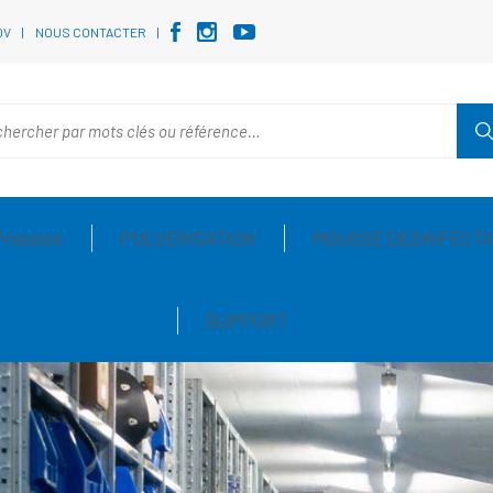
DV
NOUS CONTACTER
Pression
PULVERISATION
MOUSSE DESINFECTI
SUPPORT