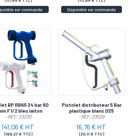
(111,64 € TTC)
(111,64 € TTC)
sponible sur commande
Disponible sur commande
let BP RB65 24 bar 60
Pistolet distributeur 5 Bar
min F1/2 bleu laiton
plastique blanc Ø25
- REF: 23230
- REF: 33529
141,06 € HT
16,76 € HT
(169,27 € TTC)
(20,11 € TTC)