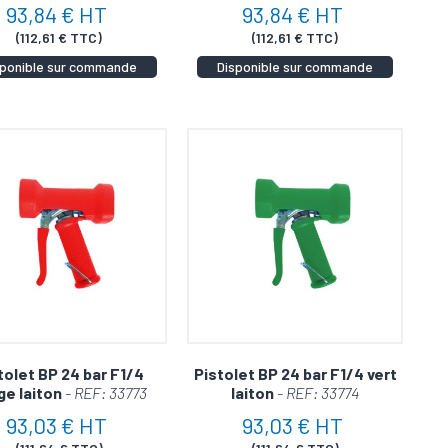
93,84 € HT
93,84 € HT
et haute pression
adapté à vos besoins. Des
(112,61 € TTC)
(112,61 € TTC)
sponible sur commande
Disponible sur commande
 devenant l'outil de choix des professionnels du
rréprochable
service après-vente. Une question, une hésitation ?
sister.
tolet BP 24 bar F1/4
Pistolet BP 24 bar F1/4 vert
ge laiton
- REF: 33773
laiton
- REF: 33774
93,03 € HT
93,03 € HT