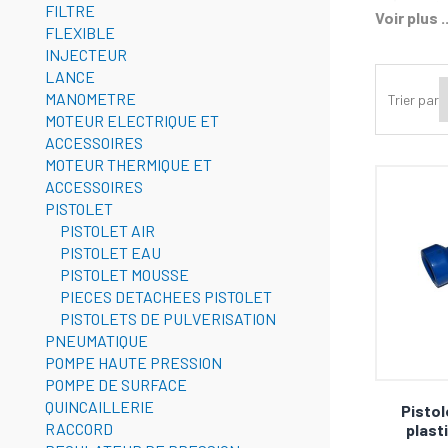
exigeants
FILTRE
Voir plus ..
FLEXIBLE
Nos
pist
INJECTEUR
haute pr
LANCE
MANOMETRE
Trier par
MOTEUR ELECTRIQUE ET
Robus
ACCESSOIRES
MOTEUR THERMIQUE ET
ACCESSOIRES
Fabriqués
PISTOLET
extérieur
PISTOLET AIR
PISTOLET EAU
Une ergo
PISTOLET MOUSSE
PIECES DETACHEES PISTOLET
Conçus p
PISTOLETS DE PULVERISATION
permettan
PNEUMATIQUE
POMPE HAUTE PRESSION
POMPE DE SURFACE
Des p
QUINCAILLERIE
Pistol
RACCORD
plast