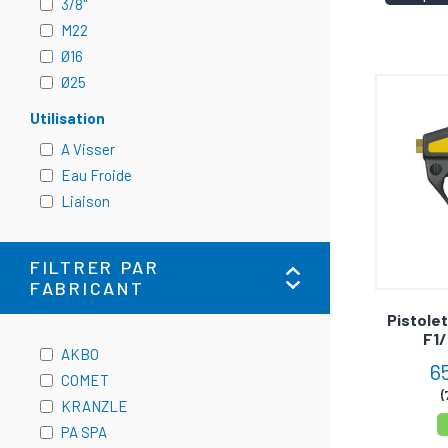
3/8"
M22
Ø16
Ø25
Utilisation
A Visser
Eau Froide
Liaison
FILTRER PAR
FABRICANT
Pistole
F1/
AKBO
6
COMET
(
KRANZLE
PA SPA