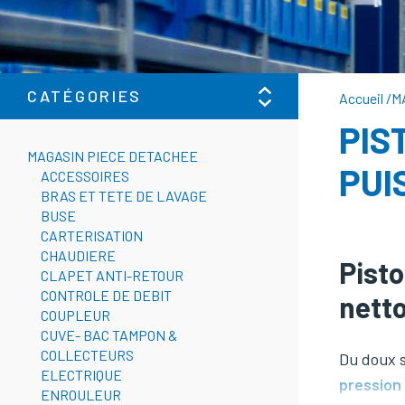
CATÉGORIES
Accueil
/
M
PIS
MAGASIN PIECE DETACHEE
PUI
ACCESSOIRES
BRAS ET TETE DE LAVAGE
BUSE
CARTERISATION
CHAUDIERE
Pisto
CLAPET ANTI-RETOUR
CONTROLE DE DEBIT
nett
COUPLEUR
CUVE- BAC TAMPON &
COLLECTEURS
Du doux s
ELECTRIQUE
pression
ENROULEUR