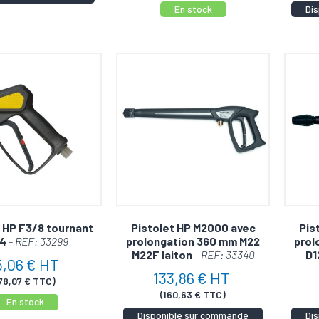
En stock
Di
t HP F3/8 tournant
Pistolet HP M2000 avec
Pis
4
- REF: 33299
prolongation 360 mm M22
prol
M22F laiton
- REF: 33340
D1
5,06 € HT
133,86 € HT
78,07 € TTC)
(160,63 € TTC)
En stock
Disponible sur commande
Di