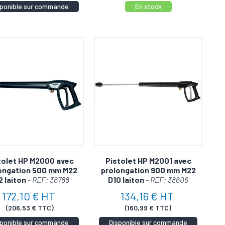
sponible sur commande
En stock
tolet HP M2000 avec
Pistolet HP M2001 avec
ongation 500 mm M22
prolongation 900 mm M22
2 laiton
- REF: 36788
D10 laiton
- REF: 38606
172,10 € HT
134,16 € HT
(206,53 € TTC)
(160,99 € TTC)
sponible sur commande
Disponible sur commande