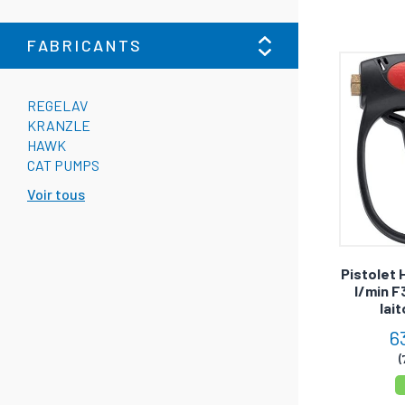
FABRICANTS
REGELAV
KRANZLE
HAWK
CAT PUMPS
Voir tous
Pistolet 
l/min F
lai
6
(