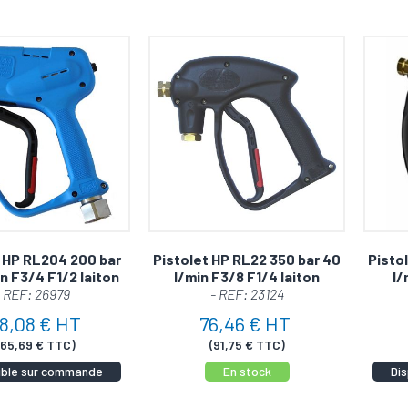
 HP RL204 200 bar
Pistolet HP RL22 350 bar 40
Pisto
n F3/4 F1/2 laiton
l/min F3/8 F1/4 laiton
l/
- REF: 26979
- REF: 23124
8,08 € HT
76,46 € HT
465,69 € TTC)
(91,75 € TTC)
ible sur commande
En stock
Di