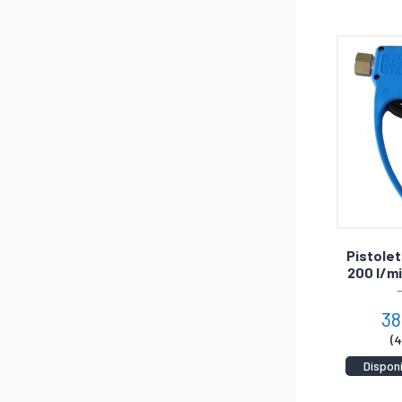
Pistolet
200 l/mi
38
(
Dispon