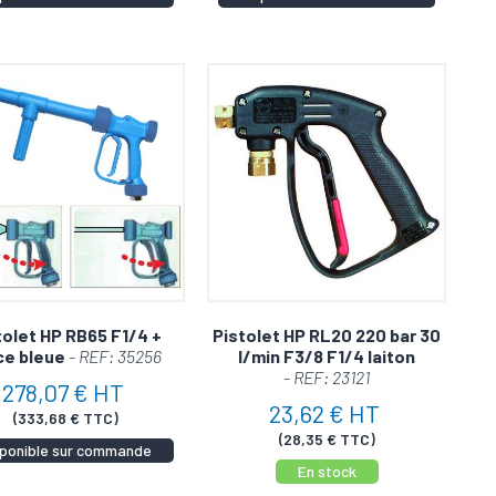
tolet HP RB65 F1/4 +
Pistolet HP RL20 220 bar 30
ce bleue
- REF: 35256
l/min F3/8 F1/4 laiton
- REF: 23121
278,07 € HT
23,62 € HT
(333,68 € TTC)
(28,35 € TTC)
sponible sur commande
En stock