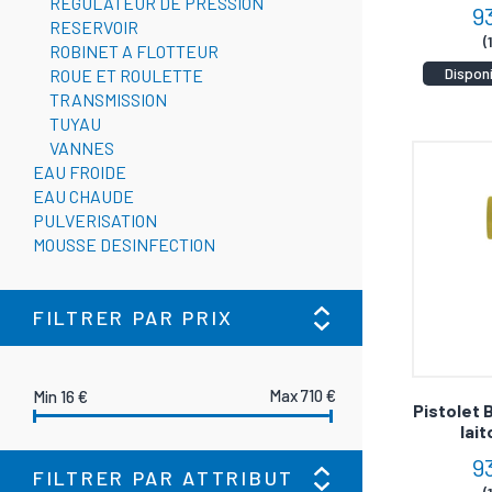
REGULATEUR DE PRESSION
9
Que ce so
RESERVOIR
(
résultats
ROBINET A FLOTTEUR
Dispon
ROUE ET ROULETTE
TRANSMISSION
Le C
TUYAU
VANNES
EAU FROIDE
Nos pisto
EAU CHAUDE
nettoyag
PULVERISATION
MOUSSE DESINFECTION
Appuy
FILTRER PAR PRIX
La qualit
Notre équ
710
16
Pistolet 
lait
9
FILTRER PAR ATTRIBUT