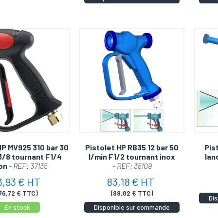
HP MV925 310 bar 30
Pistolet HP RB35 12 bar 50
Pis
3/8 tournant F1/4
l/min F1/2 tournant inox
lan
ton
- REF: 37135
- REF: 35109
3,93 € HT
83,18 € HT
76,72 € TTC)
(99,82 € TTC)
Di
En stock
Disponible sur commande