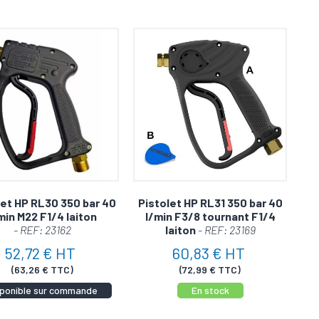
let HP RL30 350 bar 40
Pistolet HP RL31 350 bar 40
min M22 F1/4 laiton
l/min F3/8 tournant F1/4
- REF: 23162
laiton
- REF: 23169
52,72 € HT
60,83 € HT
(63,26 € TTC)
(72,99 € TTC)
sponible sur commande
En stock