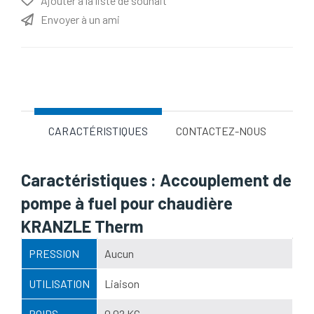
Ajouter à la liste de souhait
Envoyer à un ami
Nom d'attribut
Valeur d'attribut
CARACTÉRISTIQUES
CONTACTEZ-NOUS
Caractéristiques : Accouplement de
pompe à fuel pour chaudière
KRANZLE Therm
PRESSION
Aucun
UTILISATION
Liaison
POIDS
0,02 KG