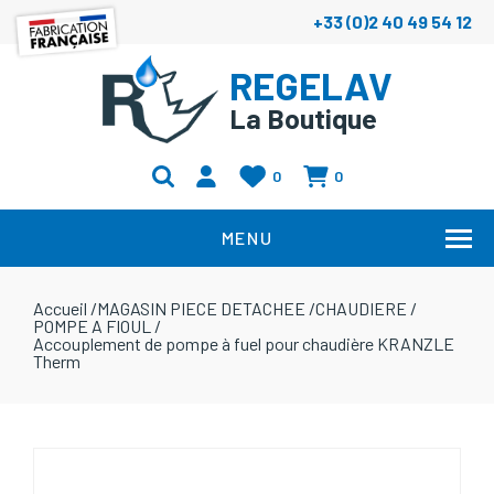
+33 (0)2 40 49 54 12
REGELAV
La Boutique
0
0
MENU
Accueil
/
MAGASIN PIECE DETACHEE
/
CHAUDIERE
/
POMPE A FIOUL
/
Accouplement de pompe à fuel pour chaudière KRANZLE
Therm