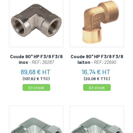
Coude 90° HP F3/8 F3/8
Coude 90° HP F3/8 F3/8
inox
- REF: 36287
laiton
- REF: 22690
89,68 € HT
16,74 € HT
(107,62 € TTC)
(20,08 € TTC)
En stock
En stock