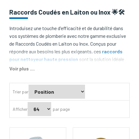
Raccords Coudés en Laiton ou Inox 🌟🛠️
Introduisez une touche d'efficacité et de durabilité dans
vos systèmes de plomberie avec notre gamme exclusive
de Raccords Coudés en Laiton ou Inox. Conçus pour
répondre aux besoins les plus exigeants, ces
raccords
pour nettoyeur haute pression
sont la solution idéale
pour naviguer les espaces restreints et orienter vos
Voir plus ....
tuyauteries dans la direction souhaitée, tout en
garantissant une étanchéité parfaite.
Trier par
Pourquoi Nos Raccords Coudés sont un Must-Have ?
🔍
Afficher
par page
Robustesse et Longévité :
Choisissez le laiton
pour sa résistance exceptionnelle à la corrosion ou
optez pour l'inox pour sa force incomparable et sa
durabilité dans le temps ⏳.