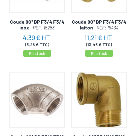
Coude 90° BP F3/4 F3/4
Coude 90° BP F3/4 F3/4
inox
- REF: 15288
laiton
- REF: 15434
4,39 € HT
11,21 € HT
(5,26 € TTC)
(13,45 € TTC)
En stock
En stock