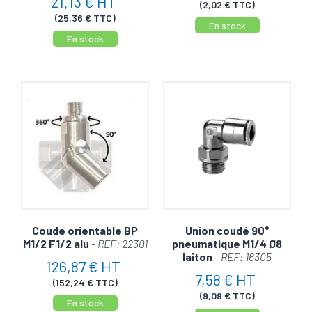
21,13 € HT
(2,02 € TTC)
(25,36 € TTC)
En stock
En stock
Coude orientable BP
Union coudé 90°
M1/2 F1/2 alu
- REF: 22301
pneumatique M1/4 Ø8
laiton
- REF: 16305
126,87 € HT
7,58 € HT
(152,24 € TTC)
(9,09 € TTC)
En stock