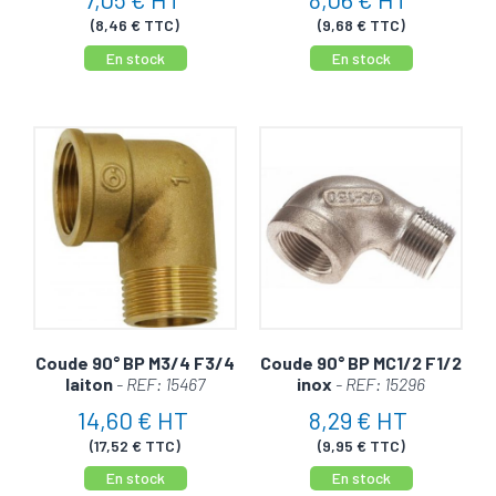
(8,46 € TTC)
(9,68 € TTC)
En stock
En stock
Coude 90° BP M3/4 F3/4
Coude 90° BP MC1/2 F1/2
laiton
- REF: 15467
inox
- REF: 15296
14,60 € HT
8,29 € HT
(17,52 € TTC)
(9,95 € TTC)
En stock
En stock