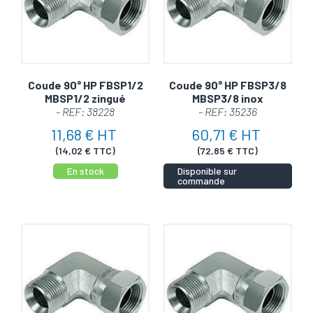
Coude 90° HP FBSP1/2
Coude 90° HP FBSP3/8
MBSP1/2 zingué
MBSP3/8 inox
- REF: 38228
- REF: 35236
11,68 € HT
60,71 € HT
(14,02 € TTC)
(72,85 € TTC)
En stock
Disponible sur
commande