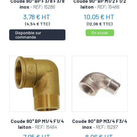
Coude 90° BP F3/8 F3/8
Coude 90° BP M1/2 F1/2
inox
- REF: 15286
laiton
- REF: 15466
3,78 € HT
10,05 € HT
(4,54 € TTC)
(12,06 € TTC)
Disponible sur
En stock
commande
Coude 90° BP M1/4 F1/4
Coude 90° BP M3/4 F3/4
laiton
- REF: 15464
inox
- REF: 15297
7,05 € HT
8,06 € HT