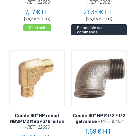
- REF: 22689
- REF: 29021
17,17 € HT
21,38 € HT
(20,60 € TTC)
(25,65 € TTC)
En stock
Disponible sur
commande
Coude 90° HP réduit
Coude 90° MP M1/2 F1/2
MBSP1/2 MBSP3/8 laiton
galvanisé
- REF: 15458
- REF: 22696
1,69 € HT