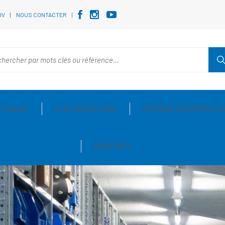
DV
NOUS CONTACTER
Pression
PULVERISATION
MOUSSE DESINFECTI
SUPPORT