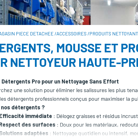
AGASIN PIECE DETACHEE
/
ACCESSOIRES
/
PRODUITS NETTOYAN
ERGENTS, MOUSSE ET PR
R NETTOYEUR HAUTE-PR
: Détergents Pro pour un Nettoyage Sans Effort
chez une solution pour éliminer les salissures les plus te
es détergents professionnels conçus pour maximiser la pu
 nos détergents ?
Efficacité immédiate
: Délogez graisses et résidus incrust
Respect des surfaces
: Doux pour les matériaux, redoutab
Solutions adaptées
: Nettoyage quotidien ou intensif, mo