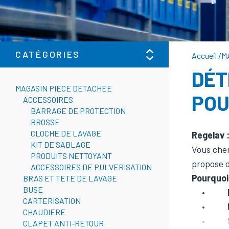
CATÉGORIES
Accueil
/
M
DÉT
MAGASIN PIECE DETACHEE
POU
ACCESSOIRES
BARRAGE DE PROTECTION
BROSSE
CLOCHE DE LAVAGE
Regelav 
KIT DE SABLAGE
Vous cher
PRODUITS NETTOYANT
propose d
ACCESSOIRES DE PULVERISATION
Pourquoi
BRAS ET TETE DE LAVAGE
BUSE
•
CARTERISATION
•
CHAUDIERE
•
CLAPET ANTI-RETOUR