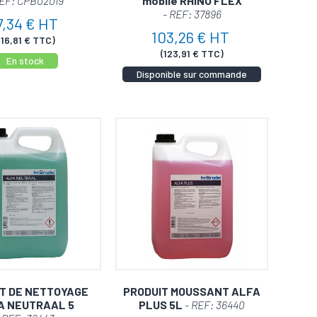
REF: CPB02019
mobile RHINO FLEX
- REF: 37896
7,34 € HT
103,26 € HT
116,81 € TTC)
(123,91 € TTC)
En stock
Disponible sur commande
T DE NETTOYAGE
PRODUIT MOUSSANT ALFA
A NEUTRAAL 5
PLUS 5L
- REF: 36440