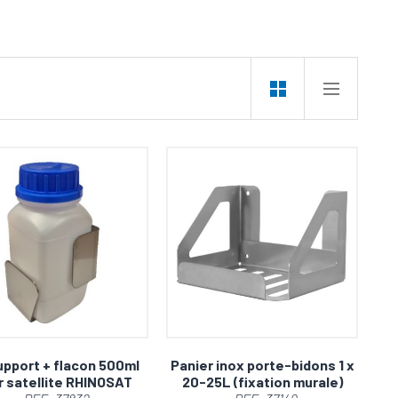
isation.
rts.
ent.
er avec Regelav. Résultats garantis, satisfaction
upport + flacon 500ml
Panier inox porte-bidons 1 x
r satellite RHINOSAT
20-25L (fixation murale)