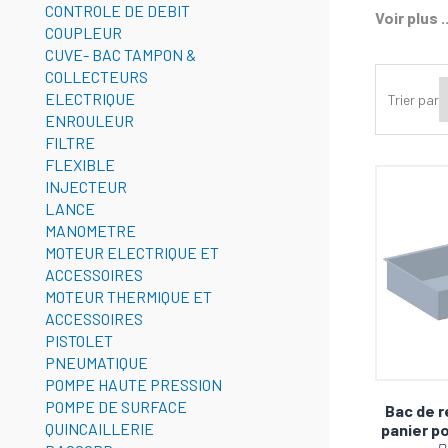
CONTROLE DE DEBIT
Nos plus 
Voir plus ..
COUPLEUR
•
CUVE- BAC TAMPON &
•
COLLECTEURS
•
ELECTRIQUE
Trier par
ENROULEUR
FILTRE
Command
FLEXIBLE
immédiat
INJECTEUR
LANCE
MANOMETRE
MOTEUR ELECTRIQUE ET
ACCESSOIRES
MOTEUR THERMIQUE ET
ACCESSOIRES
PISTOLET
PNEUMATIQUE
POMPE HAUTE PRESSION
POMPE DE SURFACE
Bac de r
QUINCAILLERIE
panier p