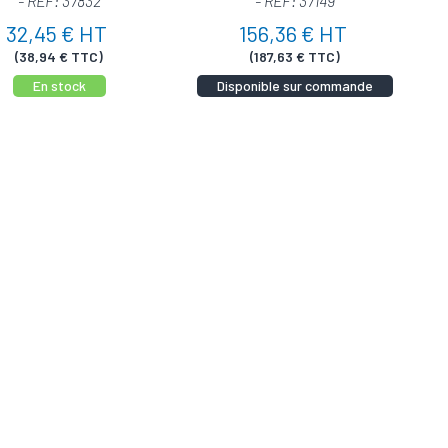
- REF: 37832
- REF: 37149
32,45 € HT
156,36 € HT
(38,94 € TTC)
(187,63 € TTC)
En stock
Disponible sur commande