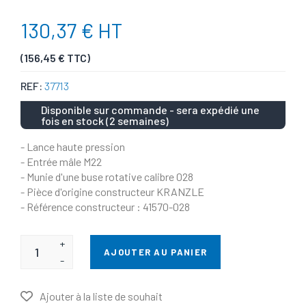
130,37 € HT
(156,45 € TTC)
REF:
37713
Disponible sur commande - sera expédié une
fois en stock (2 semaines)
- Lance haute pression
- Entrée mâle M22
- Munie d'une buse rotative calibre 028
- Pièce d'origine constructeur KRANZLE
- Référence constructeur : 41570-028
+
AJOUTER AU PANIER
-
Ajouter à la liste de souhait