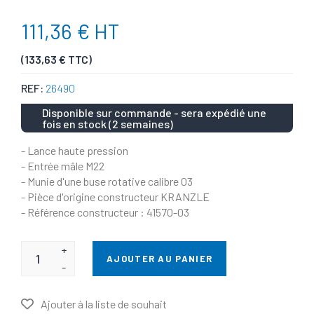
111,36 € HT
(133,63 € TTC)
REF:
26490
Disponible sur commande - sera expédié une
fois en stock (2 semaines)
- Lance haute pression
- Entrée mâle M22
- Munie d'une buse rotative calibre 03
- Pièce d'origine constructeur KRANZLE
- Référence constructeur : 41570-03
+
AJOUTER AU PANIER
-
Ajouter à la liste de souhait