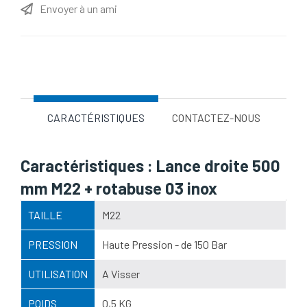
Envoyer à un ami
Nom d'attribut
Valeur d'attribut
CARACTÉRISTIQUES
CONTACTEZ-NOUS
Caractéristiques : Lance droite 500
mm M22 + rotabuse 03 inox
TAILLE
M22
PRESSION
Haute Pression - de 150 Bar
UTILISATION
A Visser
POIDS
0,5 KG