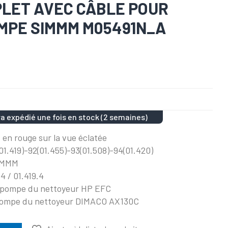
PLET AVEC CÂBLE POUR
MPE SIMMM M05491N_A
a expédié une fois en stock (2 semaines)
 en rouge sur la vue éclatée
(01.419)-92(01.455)-93(01.508)-94(01.420)
SIMMM
4 / 01.419.4
topompe du nettoyeur HP EFC
opompe du nettoyeur DIMACO AX130C