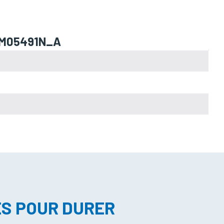
M M05491N_A
ES POUR DURER