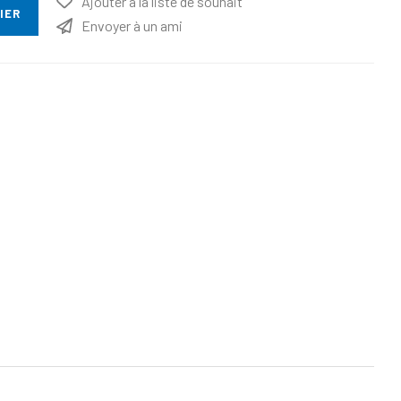
Ajouter à la liste de souhait
IER
Envoyer à un ami
ttribut