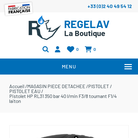
+33 (0)2 40 49 54 12
REGELAV
La Boutique
0
0
MENU
Accueil
/
MAGASIN PIECE DETACHEE
/
PISTOLET
/
PISTOLET EAU
/
Pistolet HP RL31 350 bar 40 l/min F3/8 tournant F1/4
laiton