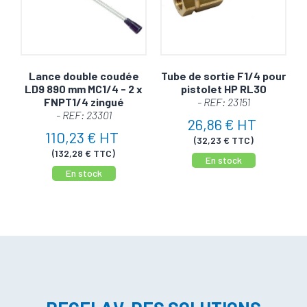
Lance double coudée
Tube de sortie F1/4 pour
LD9 890 mm MC1/4 - 2 x
pistolet HP RL30
FNPT1/4 zingué
- REF: 23151
- REF: 23301
26,86 € HT
110,23 € HT
(32,23 € TTC)
(132,28 € TTC)
En stock
En stock