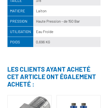
TAILLE
3/8"
MATIERE
Laiton
PRESSION
Haute Pression - de 150 Bar
UTILISATION
Eau Froide
POIDS
0,696 KG
LES CLIENTS AYANT ACHETÉ
CET ARTICLE ONT ÉGALEMENT
ACHETÉ :