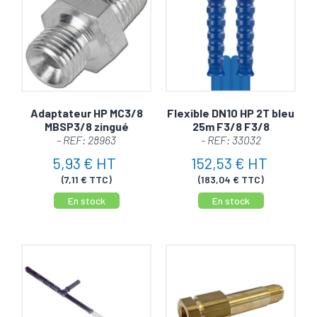
Adaptateur HP MC3/8
Flexible DN10 HP 2T bleu
MBSP3/8 zingué
25m F3/8 F3/8
- REF: 28963
- REF: 33032
5,93 € HT
152,53 € HT
(7,11 € TTC)
(183,04 € TTC)
En stock
En stock