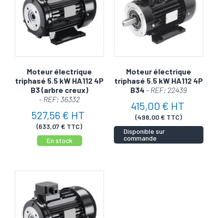
Moteur électrique
Moteur électrique
triphasé 5.5 kW HA112 4P
triphasé 5.5 kW HA112 4P
B3 (arbre creux)
B34
- REF: 22439
- REF: 36332
415,00 € HT
527,56 € HT
(498,00 € TTC)
(633,07 € TTC)
Disponible sur
commande
En stock