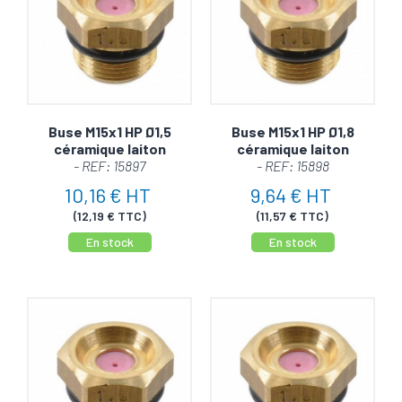
Buse M15x1 HP Ø1,5
Buse M15x1 HP Ø1,8
céramique laiton
céramique laiton
- REF: 15897
- REF: 15898
10,16 € HT
9,64 € HT
(12,19 € TTC)
(11,57 € TTC)
En stock
En stock