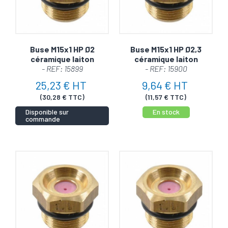
Buse M15x1 HP Ø2
Buse M15x1 HP Ø2,3
céramique laiton
céramique laiton
- REF: 15899
- REF: 15900
25,23 € HT
9,64 € HT
(30,28 € TTC)
(11,57 € TTC)
Disponible sur
En stock
commande