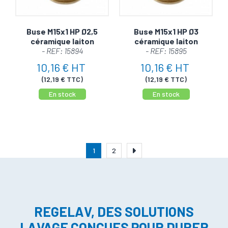
Buse M15x1 HP Ø2,5
Buse M15x1 HP Ø3
céramique laiton
céramique laiton
- REF: 15894
- REF: 15895
10,16 € HT
10,16 € HT
(12,19 € TTC)
(12,19 € TTC)
En stock
En stock
1
2
REGELAV, DES SOLUTIONS
LAVAGE CONÇUES POUR DURER