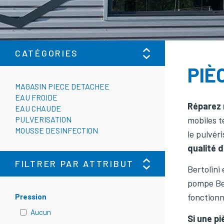
CATÉGORIES
PIÈ
MAGASIN PIECE DETACHEE
EAU FROIDE
Réparez 
EAU CHAUDE
PULVERISATION
mobiles t
MOUSSE DESINFECTION
le pulvér
qualité d
FILTRER PAR ATTRIBUT
Bertolini
pompe Ber
fonction
Pression
Aucun
Si une p