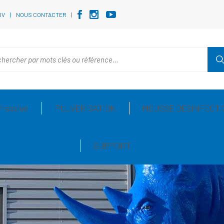
DV
NOUS CONTACTER
Pression
PULVERISATION
MOUSSE DESINFECTI
SUPPORT