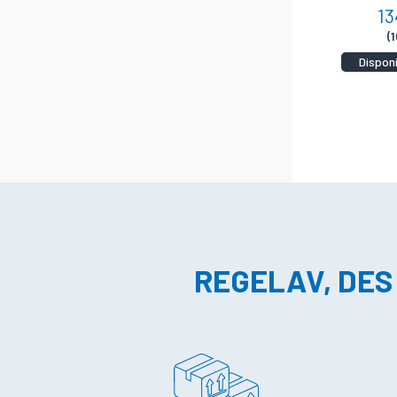
13
(
Dispon
REGELAV, DES