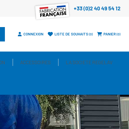
+33 (0)2 40 49 54 12
CONNEXION
LISTE DE SOUHAITS
PANIER
0
0
ON
ACCESSOIRES
LA SOCIETE REGELAV