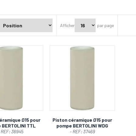
Afficher
par page
éramique Ø15 pour
Piston céramique Ø15 pour
 BERTOLINI TTL
pompe BERTOLINI WDG
 REF: 36945
- REF: 37469