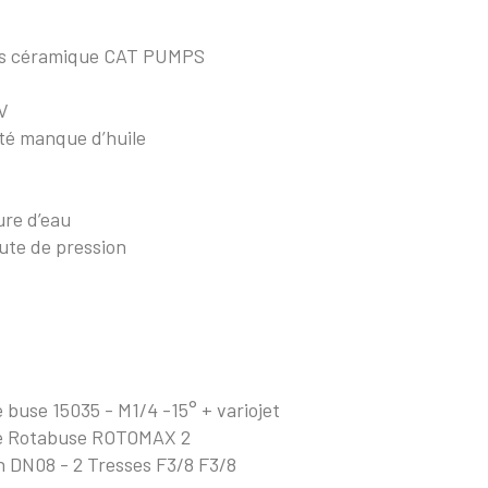
ons céramique CAT PUMPS
CV
té manque d’huile
ure d’eau
ute de pression
buse 15035 - M1/4 -15° + variojet
ne Rotabuse ROTOMAX 2
n DN08 - 2 Tresses F3/8 F3/8