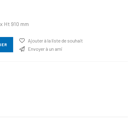
 x Ht 910 mm
Ajouter à la liste de souhait
IER
Envoyer à un ami
ttribut