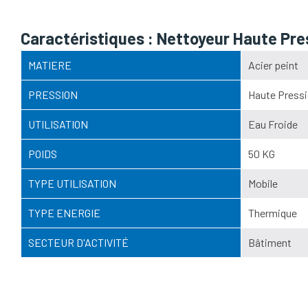
Caractéristiques : Nettoyeur Haute Pre
MATIERE
Acier peint
PRESSION
Haute Pressi
UTILISATION
Eau Froide
POIDS
50 KG
TYPE UTILISATION
Mobile
TYPE ENERGIE
Thermique
SECTEUR D'ACTIVITÉ
Bâtiment