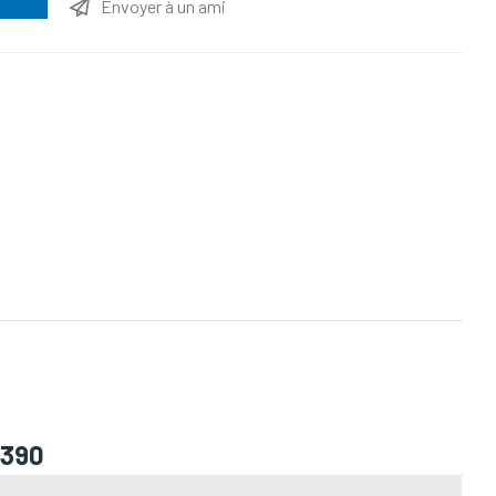
Envoyer à un ami
ttribut
-390