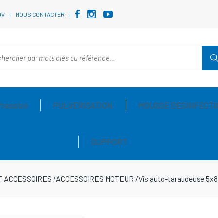
DV
NOUS CONTACTER
Pression
PULVERISATION
MOUSSE DESINFECTI
SUPPORT
T ACCESSOIRES
/
ACCESSOIRES MOTEUR
/
Vis auto-taraudeuse 5