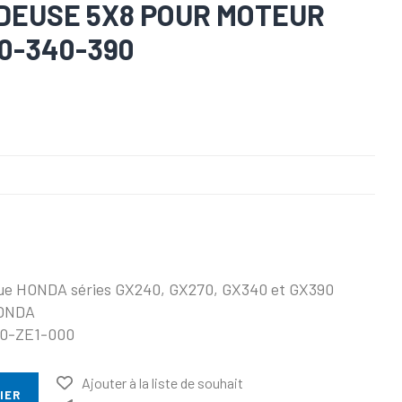
DEUSE 5X8 POUR MOTEUR
0-340-390
que HONDA séries GX240, GX270, GX340 et GX390
HONDA
050-ZE1-000
Ajouter à la liste de souhait
IER