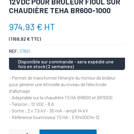
12VDC POUR BRÛLEUR FIOUL SUR
CHAUDIÈRE TEHA BR600-1000
974,93 € HT
(1169,92 € TTC)
REF:
37661
Disponible sur commande - sera expédié une
fois en stock (2 semaines)
- Permet de transformer l'énergie du moteur de brûleur
pour générer une étincelle au niveau de l'électrode
d'allumage
- Adaptable sur la chaudière TEHA BR600 et BR1000
- Tension : 12 VDC - 8 A
- Sortie : 2 x 7.5 kV - 30 mA - ampli 14 kV
- Référence fournisseur TEHA : E10400014-12
+