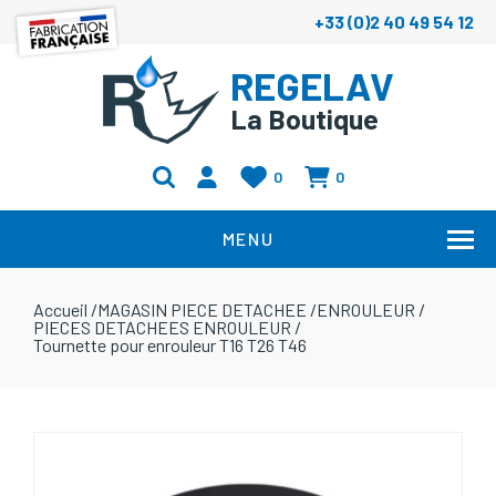
+33 (0)2 40 49 54 12
REGELAV
La Boutique
0
0
MENU
Accueil
/
MAGASIN PIECE DETACHEE
/
ENROULEUR
/
PIECES DETACHEES ENROULEUR
/
Tournette pour enrouleur T16 T26 T46