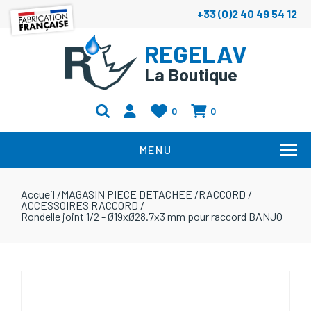
+33 (0)2 40 49 54 12
REGELAV
La Boutique
0
0
MENU
Accueil
/
MAGASIN PIECE DETACHEE
/
RACCORD
/
ACCESSOIRES RACCORD
/
Rondelle joint 1/2 - Ø19xØ28.7x3 mm pour raccord BANJO