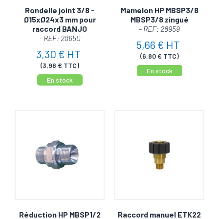
Rondelle joint 3/8 -
Mamelon HP MBSP3/8
Ø15xØ24x3 mm pour
MBSP3/8 zingué
raccord BANJO
- REF: 28959
- REF: 28650
5,66 € HT
3,30 € HT
(6,80 € TTC)
(3,96 € TTC)
En stock
En stock
Réduction HP MBSP1/2
Raccord manuel ETK22