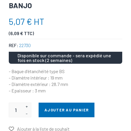
BANJO
5,07 € HT
(6,09 € TTC)
REF:
22730
Disponible sur commande - sera expédié une
fois en stock (2 semaines)
- Bague d'étanchéité type BS
- Diamètre intérieur : 19 mm
- Diamètre extérieur : 28.7 mm
- Epaisseur : 3 mm
+
AJOUTER AU PANIER
-
Ajouter à la liste de souhait