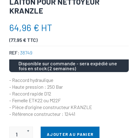
LAITON POUR NETTOYEUR
KRANZLE
64,96 € HT
(77,95 € TTC)
REF:
38749
Disponible sur commande - sera expédié une
fois en stock (2 semaines)
- Raccord hydraulique
- Haute pression : 250 Bar
- Raccord rapide D12
- Femelle ETK22 ou M22F
- Pièce d'origine constructeur KRANZLE
- Référence constructeur : 12441
+
AJOUTER AU PANIER
-