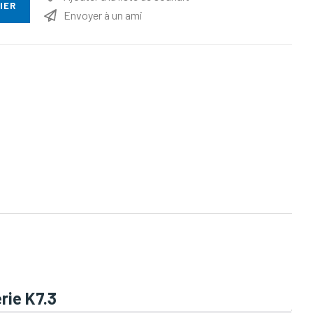
IER
Envoyer à un ami
ttribut
rie K7.3