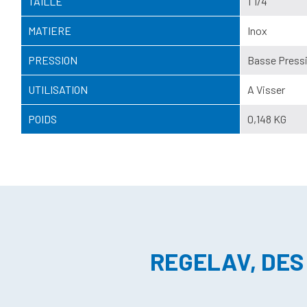
TAILLE
1"1/4
MATIERE
Inox
PRESSION
Basse Pressi
UTILISATION
A Visser
POIDS
0,148 KG
REGELAV, DES