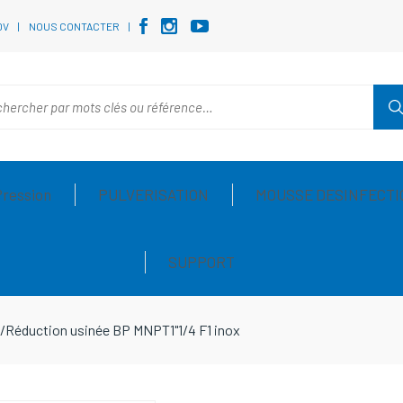
DV
NOUS CONTACTER
Pression
PULVERISATION
MOUSSE DESINFECTI
SUPPORT
/
Réduction usinée BP MNPT1"1/4 F1 inox