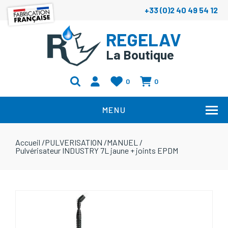
+33 (0)2 40 49 54 12
REGELAV
La Boutique
0
0
MENU
Accueil
/
PULVERISATION
/
MANUEL
/
Pulvérisateur INDUSTRY 7L jaune + joints EPDM