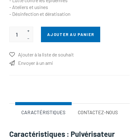
- Lutte contre les épidémies
- Ateliers et usines
- Désinfection et dératisation
+
AJOUTER AU PANIER
-
Ajouter à la liste de souhait
Envoyer à un ami
Nom d'attribut
Valeur d'attribut
CARACTÉRISTIQUES
CONTACTEZ-NOUS
Caractéristiques : Pulvérisateur