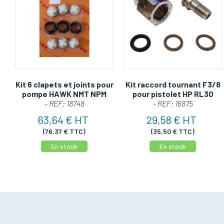
Kit 6 clapets et joints pour
Kit raccord tournant F3/8
pompe HAWK NMT NPM
pour pistolet HP RL30
- REF: 18748
- REF: 16875
63,64 € HT
29,58 € HT
(76,37 € TTC)
(35,50 € TTC)
En stock
En stock