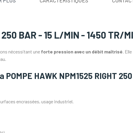
R PLUS
CARACTÉRISTIQUES
CONTAC
50 BAR - 15 L/MIN - 1450 TR/M
ons nécessitant une
forte pression avec un débit maîtrisé
. Ell
eau.
e la POMPE HAWK NPM1525 RIGHT 250 
urfaces encrassées, usage industriel.
lé)