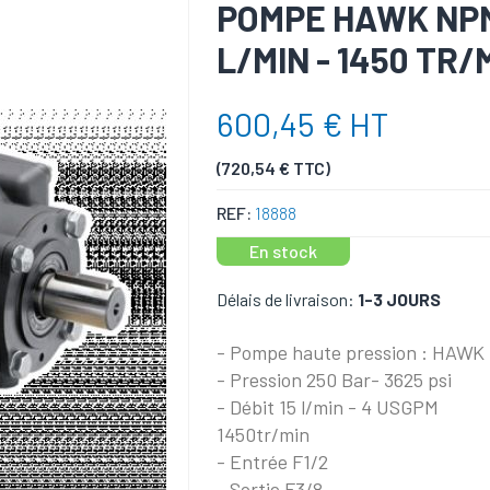
POMPE HAWK NPM1
L/MIN - 1450 TR/
600,45 € HT
(720,54 € TTC)
REF:
18888
En stock
Délais de livraison:
1-3 JOURS
- Pompe haute pression : HAWK
- Pression 250 Bar- 3625 psi
- Débit 15 l/min - 4 USGPM
1450tr/min
- Entrée F1/2
- Sortie F3/8