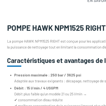
EN SAVOI
POMPE HAWK NPM1525 RIGHT 2
La pompe HAWK NPM1525 RIGHT est conçue pour les applicati
la puissance de nettoyage tout en limitant la consommation d’
Caractéristiques et avantages d
Pression maximale : 250 bar / 3625 psi
Adaptée aux travaux exigeants : décapage, nettoyage de s
Débit : 15 l/min / 4 USGPM
Débit plus faible qu’un modèle 21 ou 25 l/min →
✔ consommation d’eau réduite
✔ meilleure concentration de la puissance (impact plus cib