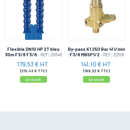
Flexible DN10 HP 2T bleu
By-pass K1 250 Bar 41 l/min
30m F3/8 F3/8
- REF: 25546
F3/8 MBSP1/2
- REF: 32519
179,53 € HT
141,10 € HT
(215,43 € TTC)
(169,32 € TTC)
En stock
En stock