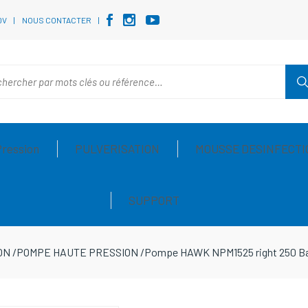
DV
NOUS CONTACTER
Pression
PULVERISATION
MOUSSE DESINFECTI
SUPPORT
ON
/
POMPE HAUTE PRESSION
/
Pompe HAWK NPM1525 right 250 Bar -