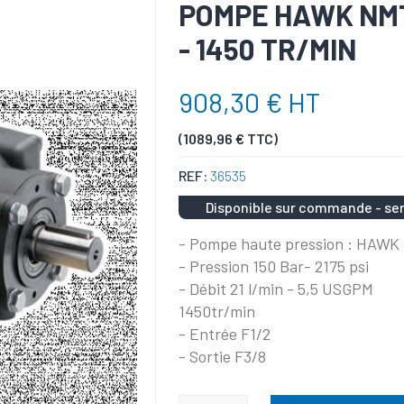
POMPE HAWK NMT2
- 1450 TR/MIN
908,30 € HT
(1089,96 € TTC)
REF:
36535
Disponible sur commande - ser
- Pompe haute pression : HAW
- Pression 150 Bar- 2175 psi
- Débit 21 l/min - 5,5 USGPM
1450tr/min
- Entrée F1/2
- Sortie F3/8