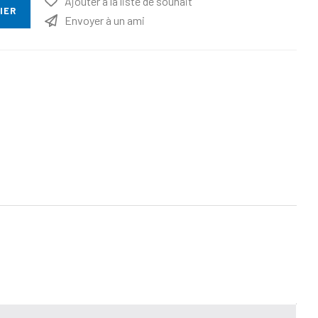
Ajouter à la liste de souhait
IER
Envoyer à un ami
ttribut