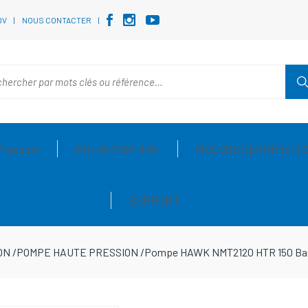
DV
NOUS CONTACTER
Pression
PULVERISATION
MOUSSE DESINFECTI
SUPPORT
ON
/
POMPE HAUTE PRESSION
/
Pompe HAWK NMT2120 HTR 150 Bar - 