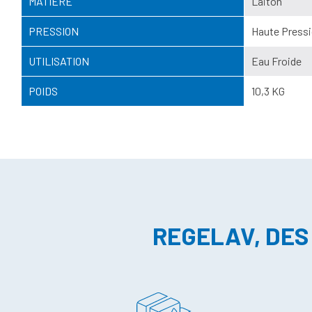
MATIERE
Laiton
PRESSION
Haute Pressi
UTILISATION
Eau Froide
POIDS
10,3 KG
REGELAV, DES