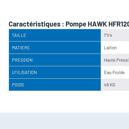
Caractéristiques : Pompe HAWK HFR120S 
TAILLE
1"1/4
MATIERE
Laiton
PRESSION
Haute Pressi
UTILISATION
Eau Froide
POIDS
49 KG