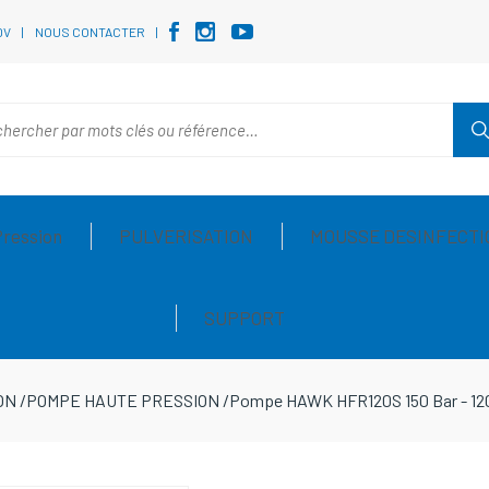
DV
NOUS CONTACTER
Pression
PULVERISATION
MOUSSE DESINFECTI
SUPPORT
ON
/
POMPE HAUTE PRESSION
/
Pompe HAWK HFR120S 150 Bar - 120 