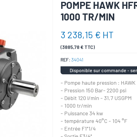
POMPE HAWK HFR12
1000 TR/MIN
3 238,15 € HT
(3885,78 € TTC)
REF:
34041
Disponible sur commande - ser
- Pompe haute pression : HAWK
- Pression 150 Bar- 2200 psi
- Débit 120 l/min - 31,7 USGPM
- 1000 tr/min
- Puissance 34 kw
- température 40°C - 104 °F
- Entrée F1"1/4
- Sortie F3/4"