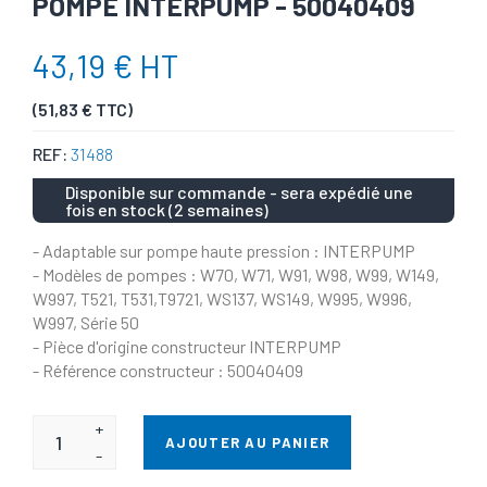
POMPE INTERPUMP - 50040409
43,19 € HT
(51,83 € TTC)
REF:
31488
Disponible sur commande - sera expédié une
fois en stock (2 semaines)
- Adaptable sur pompe haute pression : INTERPUMP
- Modèles de pompes : W70, W71, W91, W98, W99, W149,
W997, T521, T531,T9721, WS137, WS149, W995, W996,
W997, Série 50
- Pièce d'origine constructeur INTERPUMP
- Référence constructeur : 50040409
+
AJOUTER AU PANIER
-