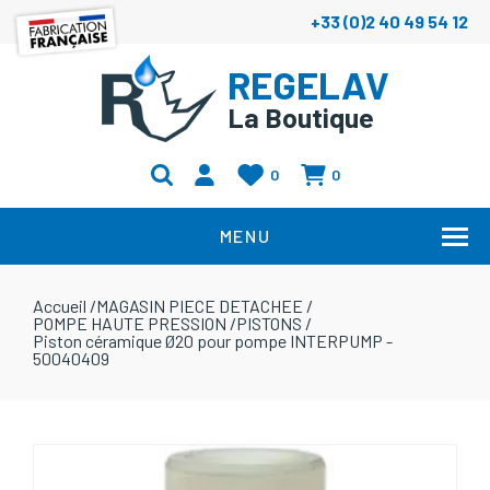
+33 (0)2 40 49 54 12
REGELAV
La Boutique
0
0
MENU
Accueil
/
MAGASIN PIECE DETACHEE
/
POMPE HAUTE PRESSION
/
PISTONS
/
Piston céramique Ø20 pour pompe INTERPUMP -
50040409