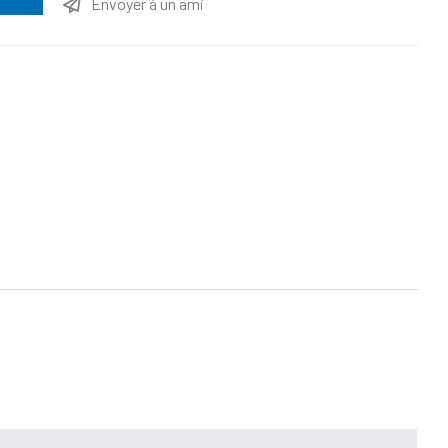
Envoyer à un ami
ttribut