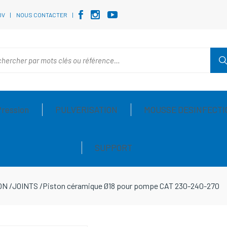
DV
NOUS CONTACTER
Pression
PULVERISATION
MOUSSE DESINFECTI
SUPPORT
ON
/
JOINTS
/
Piston céramique Ø18 pour pompe CAT 230-240-270