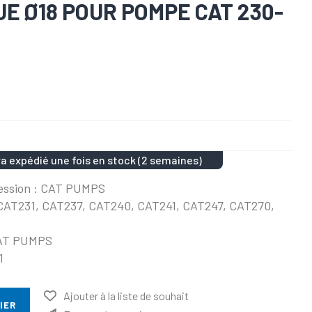
E Ø18 POUR POMPE CAT 230-
a expédié une fois en stock (2 semaines)
ression : CAT PUMPS
 CAT231, CAT237, CAT240, CAT241, CAT247, CAT270,
 CAT PUMPS
1
Ajouter à la liste de souhait
IER