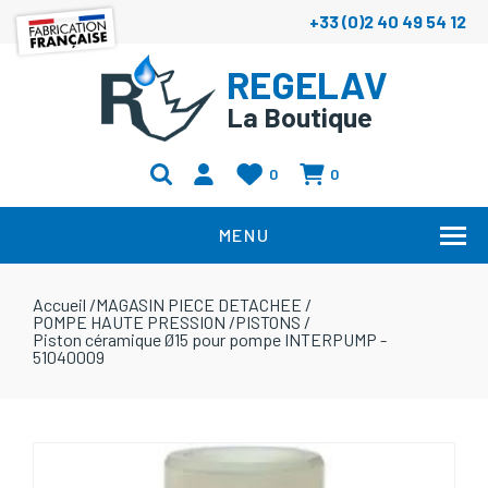
+33 (0)2 40 49 54 12
REGELAV
La Boutique
0
0
MENU
Accueil
/
MAGASIN PIECE DETACHEE
/
POMPE HAUTE PRESSION
/
PISTONS
/
Piston céramique Ø15 pour pompe INTERPUMP -
51040009