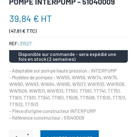
POMPE INTERPUMP - 51040009
39,84 € HT
(47,81 € TTC)
REF:
31527
Disponible sur commande - sera expédié une
fois en stock (2 semaines)
- Adaptable sur pompe haute pression : INTERPUMP
- Modèles de pompes : WW55, WW56, WW74, WW75,
WW90, WW93, WW94, WW95, W1507, WW1510, WW1508,
WW1509, WW1511, WW1513, TT551, TT561, TT741, TT751,
TT901, TT931, TT941, TT951, T1508, TT1508, TT1510, TT1511,
TT1512, TT1513
- Pièce d'origine constructeur INTERPUMP
- Référence constructeur : 51040009
+