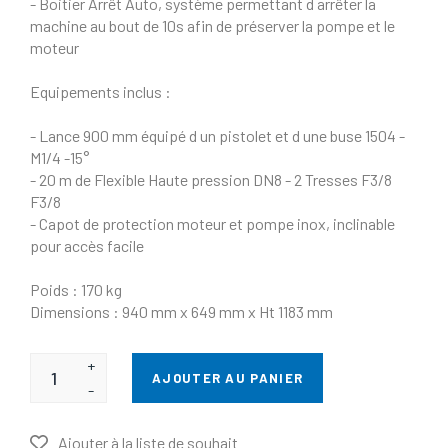
- Boitier Arrêt Auto, système permettant d arrêter la
machine au bout de 10s afin de préserver la pompe et le
moteur
Equipements inclus :
- Lance 900 mm équipé d un pistolet et d une buse 1504 -
M1/4 -15°
- 20 m de Flexible Haute pression DN8 - 2 Tresses F3/8
F3/8
- Capot de protection moteur et pompe inox, inclinable
pour accès facile
Poids : 170 kg
Dimensions : 940 mm x 649 mm x Ht 1183 mm
+
AJOUTER AU PANIER
-
Ajouter à la liste de souhait