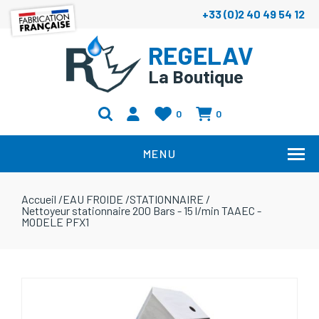
+33 (0)2 40 49 54 12
REGELAV
La Boutique
0
0
MENU
Accueil
/
EAU FROIDE
/
STATIONNAIRE
/
Nettoyeur stationnaire 200 Bars - 15 l/min TAAEC -
MODELE PFX1