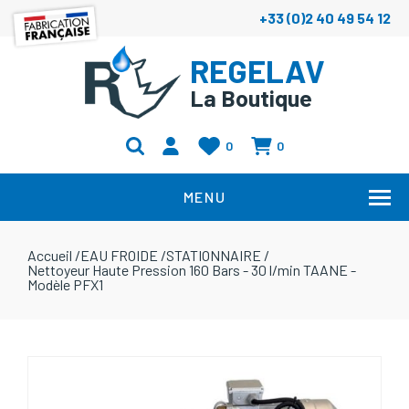
+33 (0)2 40 49 54 12
REGELAV
La Boutique
0
0
MENU
Accueil
/
EAU FROIDE
/
STATIONNAIRE
/
Nettoyeur Haute Pression 160 Bars - 30 l/min TAANE -
Modèle PFX1