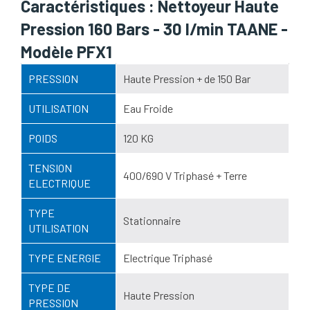
Caractéristiques : Nettoyeur Haute
Pression 160 Bars - 30 l/min TAANE -
Modèle PFX1
PRESSION
Haute Pression + de 150 Bar
UTILISATION
Eau Froide
POIDS
120 KG
TENSION
400/690 V Triphasé + Terre
ELECTRIQUE
TYPE
Stationnaire
UTILISATION
TYPE ENERGIE
Electrique Triphasé
TYPE DE
Haute Pression
PRESSION