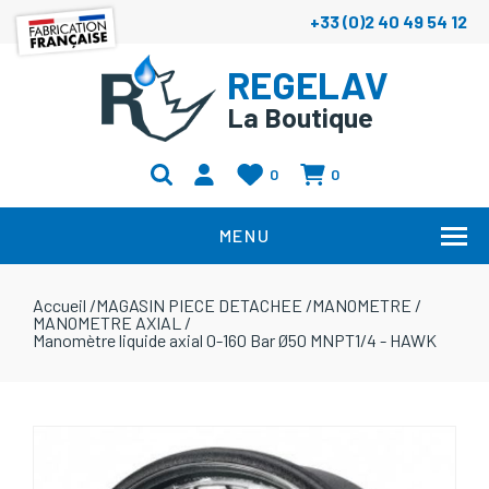
+33 (0)2 40 49 54 12
REGELAV
La Boutique
0
0
MENU
Accueil
/
MAGASIN PIECE DETACHEE
/
MANOMETRE
/
MANOMETRE AXIAL
/
Manomètre liquide axial 0-160 Bar Ø50 MNPT1/4 - HAWK