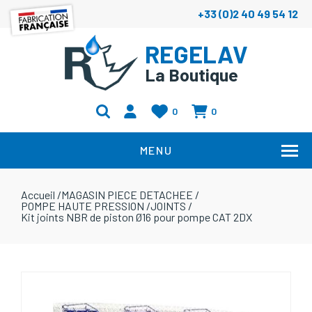
+33 (0)2 40 49 54 12
REGELAV
La Boutique
0
0
MENU
Accueil
/
MAGASIN PIECE DETACHEE
/
POMPE HAUTE PRESSION
/
JOINTS
/
Kit joints NBR de piston Ø16 pour pompe CAT 2DX