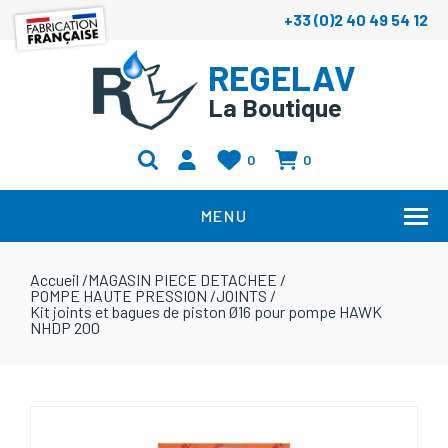
+33 (0)2 40 49 54 12
REGELAV
La Boutique
0
0
MENU
Accueil
/
MAGASIN PIECE DETACHEE
/
POMPE HAUTE PRESSION
/
JOINTS
/
Kit joints et bagues de piston Ø16 pour pompe HAWK
NHDP 200