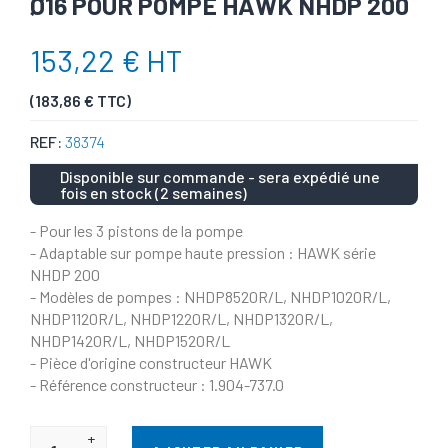
Ø16 POUR POMPE HAWK NHDP 200
153,22 € HT
(183,86 € TTC)
REF:
38374
Disponible sur commande - sera expédié une
fois en stock (2 semaines)
- Pour les 3 pistons de la pompe
- Adaptable sur pompe haute pression : HAWK série
NHDP 200
- Modèles de pompes : NHDP8520R/L, NHDP1020R/L,
NHDP1120R/L, NHDP1220R/L, NHDP1320R/L,
NHDP1420R/L, NHDP1520R/L
- Pièce d'origine constructeur HAWK
- Référence constructeur : 1.904-737.0
+