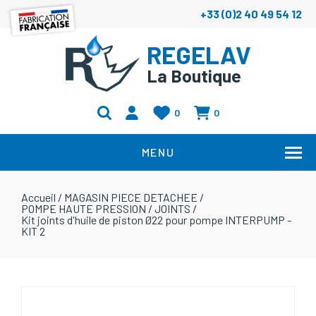
+33 (0)2 40 49 54 12
REGELAV
La Boutique
0
0
MENU
Accueil
/
MAGASIN PIECE DETACHEE
/
POMPE HAUTE PRESSION
/
JOINTS
/
Kit joints d'huile de piston Ø22 pour pompe INTERPUMP -
KIT 2