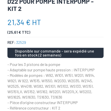
Ø22 POUR POMPE INTERPUMP -
KIT 2
21,34 € HT
(25,61 € TTC)
REF:
32529
Disponible sur commande - sera expédié une
fois en stock (2 semaines)
- Pour les 3 pistons de la pompe
- Adaptable sur pompe haute pression : INTERPUMP
- Modèles de pompes : W92, W101, W151, W201, W914,
W921, W 922, W1515, W1550, W2030, W2035, W2145,
W2525, W4018, WS82, WS101, WS102, WS133, WS151,
WS151LX, WS152, WS162, WS201, WS201LX, WS202,
WS1625, WS1630, TS1630, TS1636
- Pièce d'origine constructeur INTERPUMP
- Référence constructeur : KIT 2