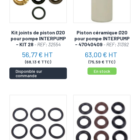
Kit joints de piston Ø20
Piston céramique Ø20
pour pompe INTERPUMP
pour pompe INTERPUMP
- KIT 28
- REF: 32554
- 47040409
- REF: 31392
56,77 € HT
63,00 € HT
(68,13 € TTC)
(75,59 € TTC)
Disponible sur
En stock
commande