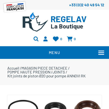
+33 (0)2 40 49 54 12
REGELAV
La Boutique
0
0
MENU
Accueil
/
MAGASIN PIECE DETACHEE
/
POMPE HAUTE PRESSION
/
JOINTS
/
Kit joints de piston Ø20 pour pompe ANNOVI RK