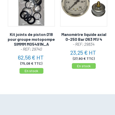
Kit joints de piston Ø18
Manomètre liquide axial
pour groupe motopompe
0-250 Bar Ø63 M1/4
SIMMM M05491N_A
- REF: 29834
- REF: 29740
23,25 € HT
62,56 € HT
(27,90 € TTC)
(75,08 € TTC)
En stock
En stock