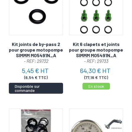
Kit joints de by-pass 2
Kit 6 clapets et joints
pour groupe motopompe
pour groupe motopompe
SIMMM M05491N_A
SIMMM M05491N_A
- REF: 29732
- REF: 29733
5,45 € HT
64,30 € HT
(6,54 € TTC)
(77,16 € TTC)
Disponible sur
En stock
commande