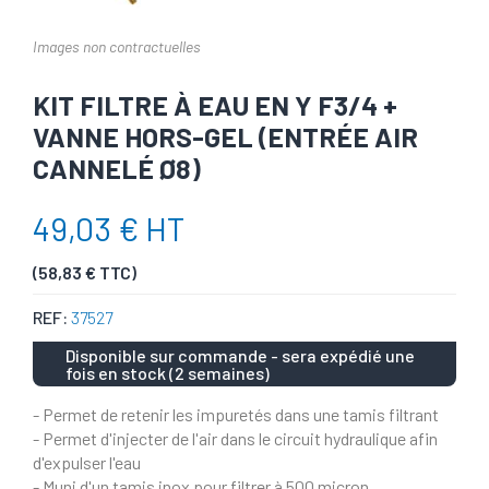
Images non contractuelles
KIT FILTRE À EAU EN Y F3/4 +
VANNE HORS-GEL (ENTRÉE AIR
CANNELÉ Ø8)
49,03 € HT
(58,83 € TTC)
REF:
37527
Disponible sur commande - sera expédié une
fois en stock (2 semaines)
- Permet de retenir les impuretés dans une tamis filtrant
- Permet d'injecter de l'air dans le circuit hydraulique afin
d'expulser l'eau
- Muni d'un tamis inox pour filtrer à 500 micron