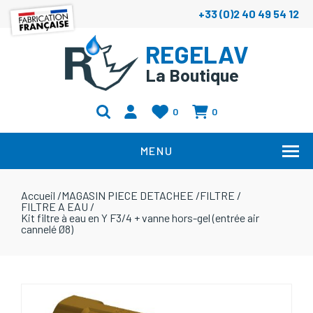
+33 (0)2 40 49 54 12
REGELAV
La Boutique
0
0
MENU
Accueil
/
MAGASIN PIECE DETACHEE
/
FILTRE
/
FILTRE A EAU
/
Kit filtre à eau en Y F3/4 + vanne hors-gel (entrée air
cannelé Ø8)