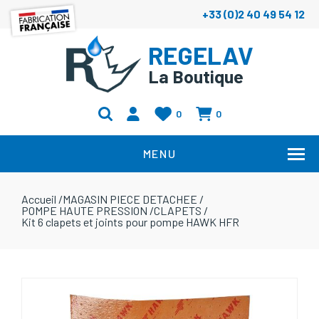
+33 (0)2 40 49 54 12
REGELAV
La Boutique
0
0
MENU
Accueil
/
MAGASIN PIECE DETACHEE
/
POMPE HAUTE PRESSION
/
CLAPETS
/
Kit 6 clapets et joints pour pompe HAWK HFR