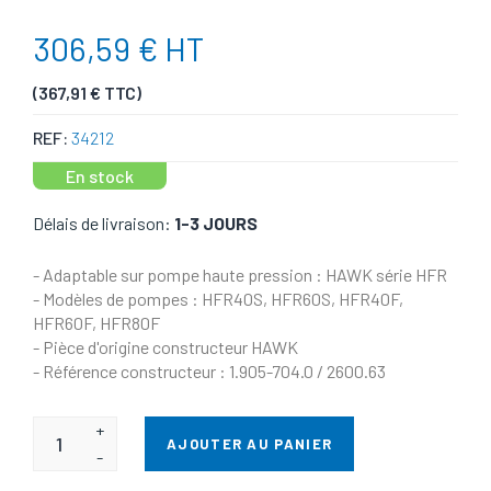
306,59 € HT
(367,91 € TTC)
REF:
34212
En stock
Délais de livraison:
1-3 JOURS
- Adaptable sur pompe haute pression : HAWK série HFR
- Modèles de pompes : HFR40S, HFR60S, HFR40F,
HFR60F, HFR80F
- Pièce d'origine constructeur HAWK
- Référence constructeur : 1.905-704.0 / 2600.63
+
AJOUTER AU PANIER
-