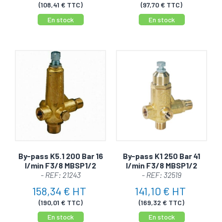
(108,41 € TTC)
(97,70 € TTC)
En stock
En stock
By-pass K5.1 200 Bar 16
By-pass K1 250 Bar 41
l/min F3/8 MBSP1/2
l/min F3/8 MBSP1/2
- REF: 21243
- REF: 32519
158,34 € HT
141,10 € HT
(190,01 € TTC)
(169,32 € TTC)
En stock
En stock