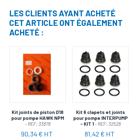
LES CLIENTS AYANT ACHETÉ
CET ARTICLE ONT ÉGALEMENT
ACHETÉ :
Kit joints de piston Ø18
Kit 6 clapets et joints
pour pompe HAWK NPM
pour pompe INTERPUMP
- REF: 33878
- KIT 1
- REF: 32528
90,34 € HT
81,42 € HT